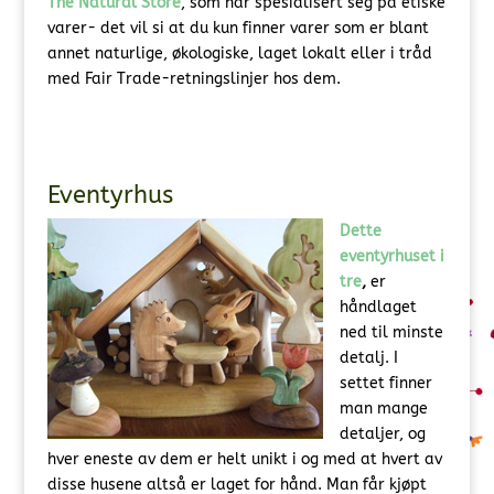
The Natural Store
, som har spesialisert seg på etiske
varer- det vil si at du kun finner varer som er blant
annet naturlige, økologiske, laget lokalt eller i tråd
med Fair Trade-retningslinjer hos dem.
Eventyrhus
Dette
eventyrhuset i
tre
,
er
håndlaget
ned til minste
detalj. I
settet finner
man mange
detaljer, og
hver eneste av dem er helt unikt i og med at hvert av
disse husene altså er laget for hånd. Man får kjøpt