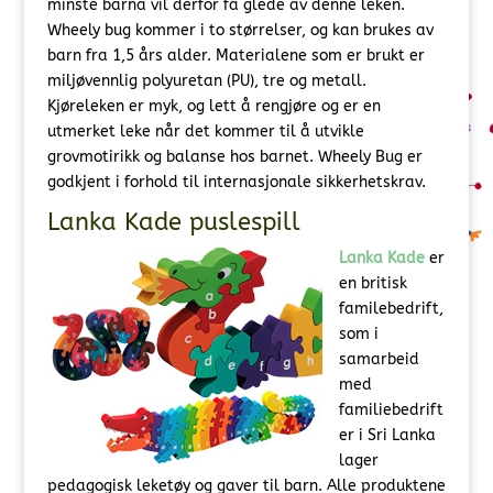
minste barna vil derfor få glede av denne leken.
Wheely bug kommer i to størrelser, og kan brukes av
barn fra 1,5 års alder. Materialene som er brukt er
miljøvennlig polyuretan (PU), tre og metall.
Kjøreleken er myk, og lett å rengjøre og er en
utmerket leke når det kommer til å utvikle
grovmotirikk og balanse hos barnet. Wheely Bug er
godkjent i forhold til internasjonale sikkerhetskrav.
Lanka Kade puslespill
Lanka Kade
er
en britisk
familebedrift,
som i
samarbeid
med
familiebedrift
er i Sri Lanka
lager
pedagogisk leketøy og gaver til barn. Alle produktene