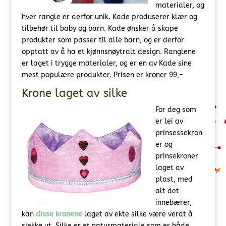
materialer, og
hver rangle er derfor unik. Kade produserer klær og
tilbehør til baby og barn. Kade ønsker å skape
produkter som passer til alle barn, og er derfor
opptatt av å ha et kjønnsnøytralt design. Ranglene
er laget i trygge materialer, og er en av Kade sine
mest populære produkter. Prisen er kroner 99,-
Krone laget av silke
For deg som
er lei av
prinsessekron
er og
prinsekroner
laget av
plast, med
alt det
innebærer,
kan
disse kronene
laget av ekte silke være verdt å
sjekke ut. Silke er et naturmateriale som er både