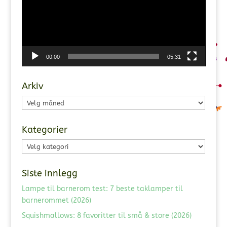
00:00
05:31
Arkiv
Arkiv
Kategorier
Kategorier
Siste innlegg
Lampe til barnerom test: 7 beste taklamper til
barnerommet (2026)
Squishmallows: 8 favoritter til små & store (2026)