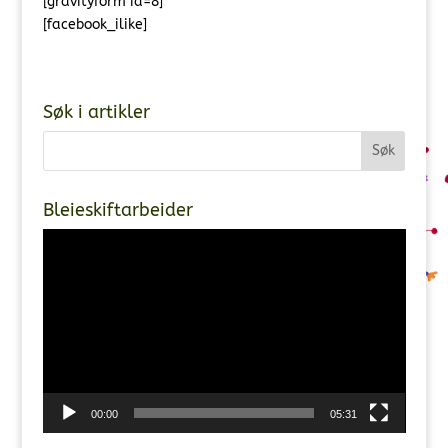
[gravityform id=8]
[facebook_ilike]
Søk i artikler
Bleieskiftarbeider
Videoavspiller
00:00
05:31