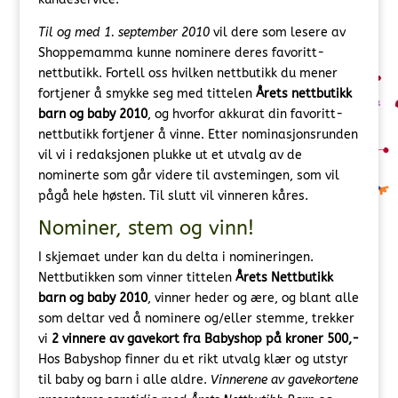
Til og med 1. september 2010
vil dere som lesere av
Shoppemamma kunne nominere deres favoritt-
nettbutikk. Fortell oss hvilken nettbutikk du mener
fortjener å smykke seg med tittelen
Årets nettbutikk
barn og baby 2010
, og hvorfor akkurat din favoritt-
nettbutikk fortjener å vinne. Etter nominasjonsrunden
vil vi i redaksjonen plukke ut et utvalg av de
nominerte som går videre til avstemingen, som vil
pågå hele høsten. Til slutt vil vinneren kåres.
Nominer, stem og vinn!
I skjemaet under kan du delta i nomineringen.
Nettbutikken som vinner tittelen
Årets Nettbutikk
barn og baby 2010
, vinner heder og ære, og blant alle
som deltar ved å nominere og/eller stemme, trekker
vi
2 vinnere av gavekort fra Babyshop på kroner 500,-
Hos Babyshop finner du et rikt utvalg klær og utstyr
til baby og barn i alle aldre.
Vinnerene av gavekortene