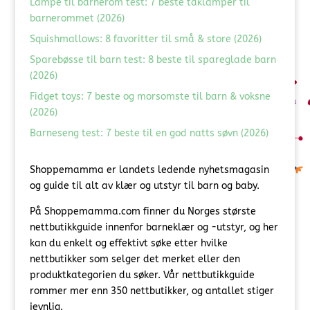
Lampe til barnerom test: 7 beste taklamper til
barnerommet (2026)
Squishmallows: 8 favoritter til små & store (2026)
Sparebøsse til barn test: 8 beste til spareglade barn
(2026)
Fidget toys: 7 beste og morsomste til barn & voksne
(2026)
Barneseng test: 7 beste til en god natts søvn (2026)
Shoppemamma er landets ledende nyhetsmagasin
og guide til alt av klær og utstyr til barn og baby.
På Shoppemamma.com finner du Norges største
nettbutikkguide innenfor barneklær og -utstyr, og her
kan du enkelt og effektivt søke etter hvilke
nettbutikker som selger det merket eller den
produktkategorien du søker. Vår nettbutikkguide
rommer mer enn 350 nettbutikker, og antallet stiger
jevnlig.