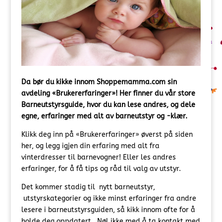
Da bør du kikke innom
Shoppemamma.com sin
avdeling «Brukererfaringer»! Her finner du vår store
Barneutstyrsguide, hvor du kan lese andres, og dele
egne, erfaringer med alt av barneutstyr og -klær.
Klikk deg inn på «Brukererfaringer» øverst på siden
her, og legg igjen din erfaring med alt fra
vinterdresser til barnevogner! Eller les andres
erfaringer, for å få tips og råd til valg av utstyr.
Det kommer stadig til nytt barneutstyr,
utstyrskategorier og ikke minst erfaringer fra andre
lesere i barneutstyrsguiden, så kikk innom ofte for å
holde deg oppdatert. Nøl ikke med å ta kontakt med