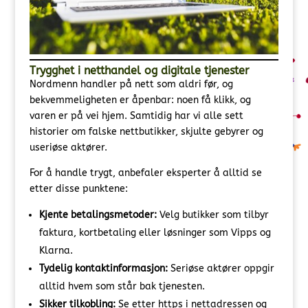
Trygghet i netthandel og digitale tjenester
Nordmenn handler på nett som aldri før, og
bekvemmeligheten er åpenbar: noen få klikk, og
varen er på vei hjem. Samtidig har vi alle sett
historier om falske nettbutikker, skjulte gebyrer og
useriøse aktører.
For å handle trygt, anbefaler eksperter å alltid se
etter disse punktene:
Kjente betalingsmetoder:
Velg butikker som tilbyr
faktura, kortbetaling eller løsninger som Vipps og
Klarna.
Tydelig kontaktinformasjon:
Seriøse aktører oppgir
alltid hvem som står bak tjenesten.
Sikker tilkobling:
Se etter https i nettadressen og