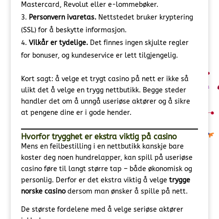
Mastercard, Revolut eller e-lommebøker.
Personvern ivaretas.
Nettstedet bruker kryptering
(SSL) for å beskytte informasjon.
Vilkår er tydelige.
Det finnes ingen skjulte regler
for bonuser, og kundeservice er lett tilgjengelig.
Kort sagt: å velge et trygt casino på nett er ikke så
ulikt det å velge en trygg nettbutikk. Begge steder
handler det om å unngå useriøse aktører og å sikre
at pengene dine er i gode hender.
Hvorfor trygghet er ekstra viktig på casino
Mens en feilbestilling i en nettbutikk kanskje bare
koster deg noen hundrelapper, kan spill på useriøse
casino føre til langt større tap – både økonomisk og
personlig. Derfor er det ekstra viktig å velge
trygge
norske casino
dersom man ønsker å spille på nett.
De største fordelene med å velge seriøse aktører