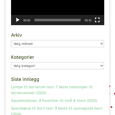
00:00
05:31
Arkiv
Arkiv
Kategorier
Kategorier
Siste innlegg
Lampe til barnerom test: 7 beste taklamper til
barnerommet (2026)
Squishmallows: 8 favoritter til små & store (2026)
Sparebøsse til barn test: 8 beste til spareglade barn
(2026)