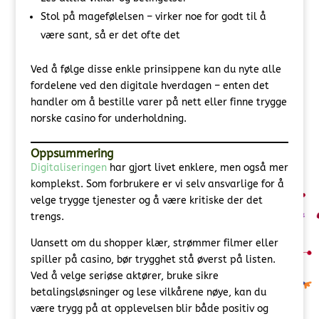
Stol på magefølelsen – virker noe for godt til å
være sant, så er det ofte det
Ved å følge disse enkle prinsippene kan du nyte alle
fordelene ved den digitale hverdagen – enten det
handler om å bestille varer på nett eller finne trygge
norske casino for underholdning.
Oppsummering
Digitaliseringen
har gjort livet enklere, men også mer
komplekst. Som forbrukere er vi selv ansvarlige for å
velge trygge tjenester og å være kritiske der det
trengs.
Uansett om du shopper klær, strømmer filmer eller
spiller på casino, bør trygghet stå øverst på listen.
Ved å velge seriøse aktører, bruke sikre
betalingsløsninger og lese vilkårene nøye, kan du
være trygg på at opplevelsen blir både positiv og