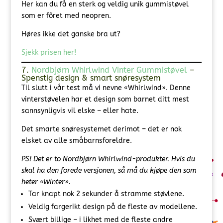
Her kan du få en sterk og veldig unik gummistøvel
som er fôret med neopren.
Høres ikke det ganske bra ut?
Sjekk prisen her!
7.
Nordbjørn Whirlwind
Vinter Gummistøvel
–
Spenstig design & smart snøresystem
Til slutt i vår test må vi nevne «Whirlwind». Denne
vinterstøvelen har et design som barnet ditt mest
sannsynligvis vil elske – eller hate.
Det smarte snøresystemet derimot – det er nok
elsket av alle småbarnsforeldre.
PS! Det er to Nordbjørn Whirlwind-produkter. Hvis du
skal ha den forede versjonen, så må du kjøpe den som
heter «Winter».
Tar knapt nok 2 sekunder å stramme støvlene.
Veldig fargerikt design på de fleste av modellene.
Svært billige – i likhet med de fleste andre