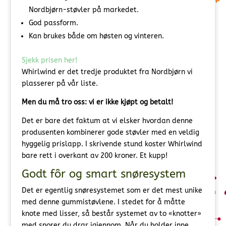
Nordbjørn-støvler på markedet.
God passform.
Kan brukes både om høsten og vinteren.
Sjekk prisen her!
Whirlwind er det tredje produktet fra Nordbjørn vi
plasserer på vår liste.
Men du må tro oss: vi er ikke kjøpt og betalt!
Det er bare det faktum at vi elsker hvordan denne
produsenten kombinerer gode støvler med en veldig
hyggelig prislapp. I skrivende stund koster Whirlwind
bare rett i overkant av 200 kroner. Et kupp!
Godt fôr og smart snøresystem
Det er egentlig snøresystemet som er det mest unike
med denne gummistøvlene. I stedet for å måtte
knote med lisser, så består systemet av to «knotter»
med snorer du drar igjennom. Når du holder inne