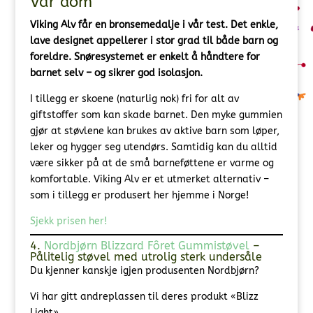
Vår dom
Viking Alv får en bronsemedalje i vår test. Det enkle,
lave designet appellerer i stor grad til både barn og
foreldre. Snøresystemet er enkelt å håndtere for
barnet selv – og sikrer god isolasjon.
I tillegg er skoene (naturlig nok) fri for alt av
giftstoffer som kan skade barnet. Den myke gummien
gjør at støvlene kan brukes av aktive barn som løper,
leker og hygger seg utendørs. Samtidig kan du alltid
være sikker på at de små barneføttene er varme og
komfortable. Viking Alv er et utmerket alternativ –
som i tillegg er produsert her hjemme i Norge!
Sjekk prisen her!
4.
Nordbjørn Blizzard Fôret Gummistøvel
–
Pålitelig støvel med utrolig sterk undersåle
Du kjenner kanskje igjen produsenten Nordbjørn?
Vi har gitt andreplassen til deres produkt «Blizz
Light».