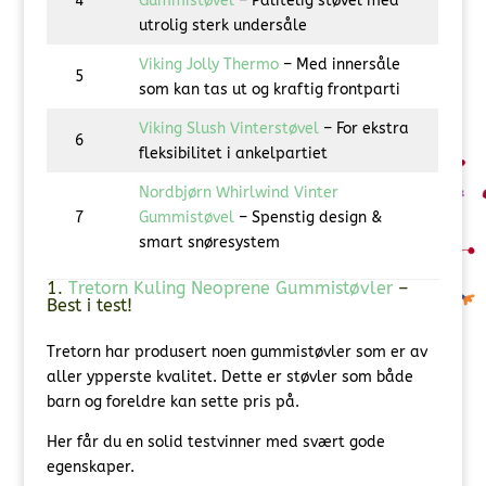
4
Gummistøvel
– Pålitelig støvel med
utrolig sterk undersåle
Viking Jolly Thermo
– Med innersåle
5
som kan tas ut og kraftig frontparti
Viking Slush Vinterstøvel
– For ekstra
6
fleksibilitet i ankelpartiet
Nordbjørn Whirlwind Vinter
7
Gummistøvel
– Spenstig design &
smart snøresystem
1.
Tretorn Kuling Neoprene Gummistøvler
–
Best i test!
Tretorn har produsert noen gummistøvler som er av
aller ypperste kvalitet. Dette er støvler som både
barn og foreldre kan sette pris på.
Her får du en solid testvinner med svært gode
egenskaper.