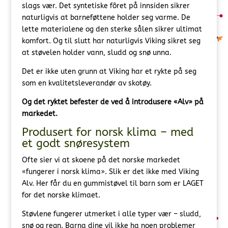
slags vær. Det syntetiske fôret på innsiden sikrer
naturligvis at barneføttene holder seg varme. De
lette materialene og den sterke sålen sikrer ultimat
komfort. Og til slutt har naturligvis Viking sikret seg
at støvelen holder vann, sludd og snø unna.
Det er ikke uten grunn at Viking har et rykte på seg
som en kvalitetsleverandør av skotøy.
Og det ryktet befester de ved å introdusere «Alv» på
markedet.
Produsert for norsk klima – med
et godt snøresystem
Ofte sier vi at skoene på det norske markedet
«fungerer i norsk klima». Slik er det ikke med Viking
Alv. Her får du en gummistøvel til barn som er LAGET
for det norske klimaet.
Støvlene fungerer utmerket i alle typer vær – sludd,
snø og regn. Barna dine vil ikke ha noen problemer