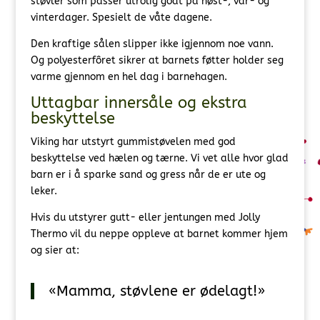
støvler som passer utrolig godt på høst-, vår- og
vinterdager. Spesielt de våte dagene.
Den kraftige sålen slipper ikke igjennom noe vann.
Og polyesterfôret sikrer at barnets føtter holder seg
varme gjennom en hel dag i barnehagen.
Uttagbar innersåle og ekstra
beskyttelse
Viking har utstyrt gummistøvelen med god
beskyttelse ved hælen og tærne. Vi vet alle hvor glad
barn er i å sparke sand og gress når de er ute og
leker.
Hvis du utstyrer gutt- eller jentungen med Jolly
Thermo vil du neppe oppleve at barnet kommer hjem
og sier at:
«Mamma, støvlene er ødelagt!»