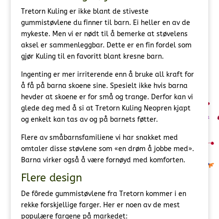
Tretorn Kuling er ikke blant de stiveste
gummistøvlene du finner til barn. Ei heller en av de
mykeste. Men vi er nødt til å bemerke at støvelens
aksel er sammenleggbar. Dette er en fin fordel som
gjør Kuling til en favoritt blant kresne barn.
Ingenting er mer irriterende enn å bruke all kraft for
å få på barna skoene sine. Spesielt ikke hvis barna
hevder at skoene er for små og trange. Derfor kan vi
glede deg med å si at Tretorn Kuling Neopren kjapt
og enkelt kan tas av og på barnets føtter.
Flere av småbarnsfamiliene vi har snakket med
omtaler disse støvlene som «en drøm å jobbe med».
Barna virker også å være fornøyd med komforten.
Flere design
De fôrede gummistøvlene fra Tretorn kommer i en
rekke forskjellige farger. Her er noen av de mest
populære fargene på markedet: