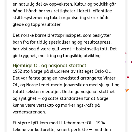
en naturlig del av oppveksten. Kultur og politikk går
hånd i hånd: barnas rettigheter i idrett, offentlige
støttesystemer og lokal organisering sikrer både
glede og toppresultater.
Det norske barneidrettsprinsippet, som beskytter
barn fra for tidlig spesialisering og resultatpress,
har vist seg å være gull verdt – bokstavelig talt. Det
gir trygghet, mestring og langsiktig utvikling.
Hjemlige OL og nasjonal stolthet
1952 sto Norge på skuldrene av sitt eget Oslo‑OL.
Det var første gang en hovedstad arrangerte Vinter-
OL, og Norge ledet medaljeoversikten med sju gull og
totalt seksten medaljer. Dette ga nasjonal stolthet
og synlighet — og satte standarden for at Norge
kunne være vertskap og markeringskraft på
verdensarenaen.
Et større løft kom med Lillehammer-OL i 1994.
Lekene var kulturelle, snaert perfekte — med den