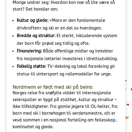
Mange undrer seg: Hvordan kan noe så lite være så
stort? Det handler om:
Kultur og glede:
«Moro er den fundamentale
drivkraften» og ski er en del av hverdagen.
Bredde og struktur:
Et sterkt, inkluderende system
der barn får prøvd seg tidlig og ofte.
Finansiering:
Både offentlige midler og inntekter
fra nasjonale lotterier investeres i idrettsutvikling.
Folkelig støtte:
TV-dekning og lokal forankring gir
status til vintersport og rollemodeller for unge.
Nordmenn er født med ski på beina
Norges reise fra snøfylte vidder til internasjonale
seierspaller er bygd på stolthet, kultur og struktur –
ikke tilfeldigheter. Fra gamle jegere til OL‑helter, fra
barn med ski i barnehagen til verdensmestre, alt er
vevd sammen i en nasjonal fortelling om fellesskap,
kontinuitet og glede.