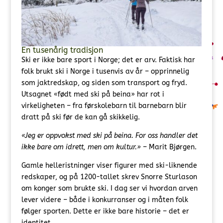
En tusenårig tradisjon
Ski er ikke bare sport i Norge; det er arv. Faktisk har
folk brukt ski i Norge i tusenvis av år – opprinnelig
som jaktredskap, og siden som transport og fryd.
Utsagnet «født med ski på beina» har rot i
virkeligheten – fra førskolebarn til barnebarn blir
dratt på ski før de kan gå skikkelig.
«Jeg er oppvokst med ski på beina. For oss handler det
ikke bare om idrett, men om kultur.»
– Marit Bjørgen.
Gamle helleristninger viser figurer med ski-liknende
redskaper, og på 1200-tallet skrev Snorre Sturlason
om konger som brukte ski. I dag ser vi hvordan arven
lever videre – både i konkurranser og i måten folk
følger sporten. Dette er ikke bare historie – det er
identitet.