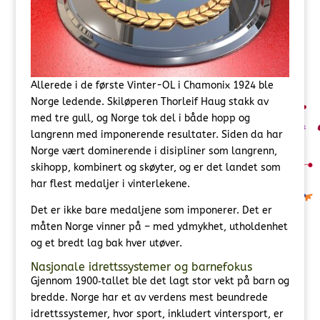
Allerede i de første Vinter-OL i Chamonix 1924 ble
Norge ledende. Skiløperen Thorleif Haug stakk av
med tre gull, og Norge tok del i både hopp og
langrenn med imponerende resultater. Siden da har
Norge vært dominerende i disipliner som langrenn,
skihopp, kombinert og skøyter, og er det landet som
har flest medaljer i vinterlekene.
Det er ikke bare medaljene som imponerer. Det er
måten Norge vinner på – med ydmykhet, utholdenhet
og et bredt lag bak hver utøver.
Nasjonale idrettssystemer og barnefokus
Gjennom 1900‑tallet ble det lagt stor vekt på barn og
bredde. Norge har et av verdens mest beundrede
idrettssystemer, hvor sport, inkludert vintersport, er