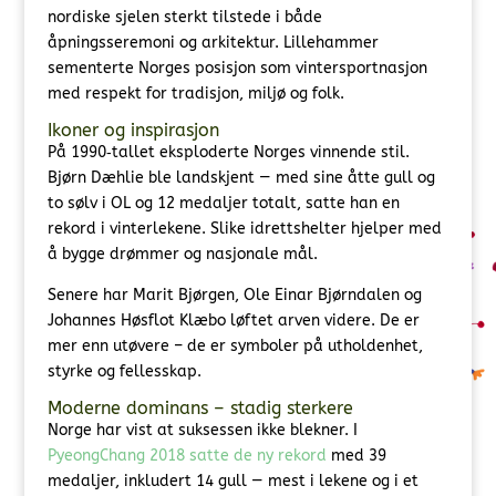
nordiske sjelen sterkt tilstede i både
åpningsseremoni og arkitektur. Lillehammer
sementerte Norges posisjon som vintersportnasjon
med respekt for tradisjon, miljø og folk.
Ikoner og inspirasjon
På 1990‑tallet eksploderte Norges vinnende stil.
Bjørn Dæhlie ble landskjent — med sine åtte gull og
to sølv i OL og 12 medaljer totalt, satte han en
rekord i vinterlekene. Slike idrettshelter hjelper med
å bygge drømmer og nasjonale mål.
Senere har Marit Bjørgen, Ole Einar Bjørndalen og
Johannes Høsflot Klæbo løftet arven videre. De er
mer enn utøvere – de er symboler på utholdenhet,
styrke og fellesskap.
Moderne dominans – stadig sterkere
Norge har vist at suksessen ikke blekner. I
PyeongChang 2018 satte de ny rekord
med 39
medaljer, inkludert 14 gull — mest i lekene og i et