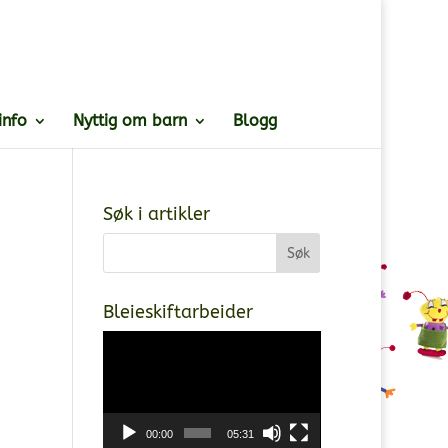
info
Nyttig om barn
Blogg
Søk i artikler
Bleieskiftarbeider
Videoavspiller
00:00
05:31