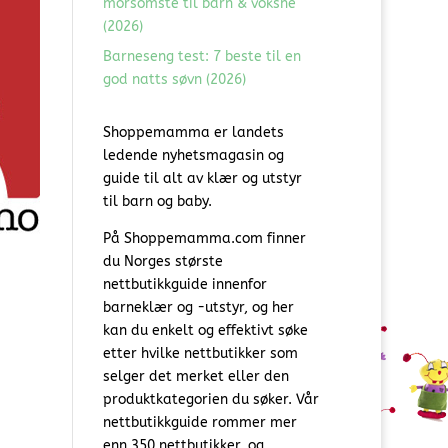
morsomste til barn & voksne
(2026)
Barneseng test: 7 beste til en
god natts søvn (2026)
Shoppemamma er landets
ledende nyhetsmagasin og
guide til alt av klær og utstyr
til barn og baby.
På Shoppemamma.com finner
du Norges største
nettbutikkguide innenfor
barneklær og -utstyr, og her
kan du enkelt og effektivt søke
etter hvilke nettbutikker som
selger det merket eller den
produktkategorien du søker. Vår
nettbutikkguide rommer mer
enn 350 nettbutikker, og