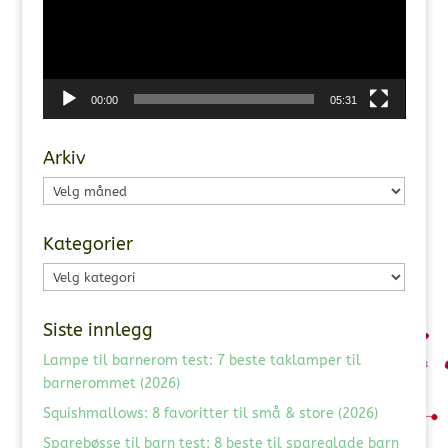
00:00
05:31
Arkiv
Arkiv
Kategorier
Kategorier
Siste innlegg
Lampe til barnerom test: 7 beste taklamper til
barnerommet (2026)
Squishmallows: 8 favoritter til små & store (2026)
Sparebøsse til barn test: 8 beste til spareglade barn