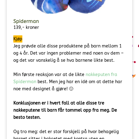
Spiderman
139,- kroner
Kjøp
Jeg prøvde alle disse produktene på barn mellom 1
og 4 år. Det var ingen problemer med noen av dem –
og det var vanskelig å se hva barnene likte best.
Min første reaksjon var at de likte
nakkeputen fra
Spiderman
best. Men jeg har en idè om at dette har
noe med designet å gjøre! 🙂
Konklusjonen er i hvert fall at alle disse tre
nakkeputene til barn får tommel opp fra meg. De
besto testen.
Og tro meg: det er stor forskjell på hvor behagelig
barnet sitter i baksetet med kontra uten en