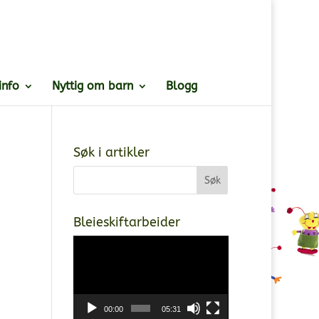
info
Nyttig om barn
Blogg
Søk i artikler
Bleieskiftarbeider
Videoavspiller
00:00
05:31