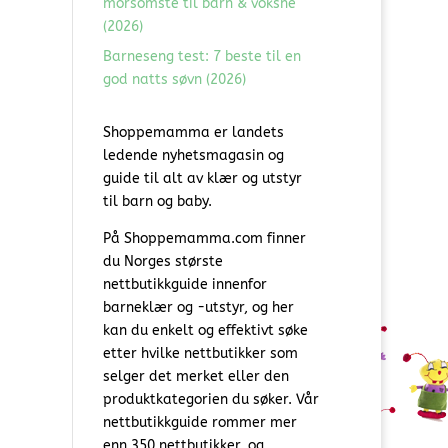
morsomste til barn & voksne
(2026)
Barneseng test: 7 beste til en
god natts søvn (2026)
Shoppemamma er landets
ledende nyhetsmagasin og
guide til alt av klær og utstyr
til barn og baby.
På Shoppemamma.com finner
du Norges største
nettbutikkguide innenfor
barneklær og -utstyr, og her
kan du enkelt og effektivt søke
etter hvilke nettbutikker som
selger det merket eller den
produktkategorien du søker. Vår
nettbutikkguide rommer mer
enn 350 nettbutikker, og