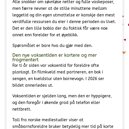
Alle snakker om søvnløse netter og fulle vaskeposer,
men færre nevner at de stille minuttene mellom
leggetid og din egen utmattelse er kanskje den mest
verdifulle ressursen du eier i denne perioden av livet.
Det er den lille bobla der du faktisk får være noe
annet enn forelder for et øyeblikk.
Spørsmålet er bare hva du gjør med den.
Den nye voksentiden er kortere og mer
fragmentert
For ti år siden var voksentid for foreldre ofte
planlagt. En filmkveld med partneren, en bok i
sengen, en kveldstur uten barnevogn. I 2026 ser
bildet annerledes ut.
Voksentiden er sjelden lang, men den er hyppigere,
og den foregår i økende grad på telefon eller
nettbrett.
Tall fra norske mediestudier viser at
småbarnsforeldre bruker betydelig mer tid på korte