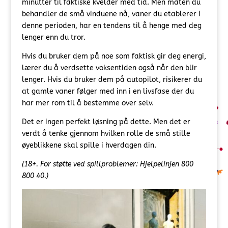
minutter til faktiske kvelder med tid. Men måten du
behandler de små vinduene nå, vaner du etablerer i
denne perioden, har en tendens til å henge med deg
lenger enn du tror.
Hvis du bruker dem på noe som faktisk gir deg energi,
lærer du å verdsette voksentiden også når den blir
lenger. Hvis du bruker dem på autopilot, risikerer du
at gamle vaner følger med inn i en livsfase der du
har mer rom til å bestemme over selv.
Det er ingen perfekt løsning på dette. Men det er
verdt å tenke gjennom hvilken rolle de små stille
øyeblikkene skal spille i hverdagen din.
(18+. For støtte ved spillproblemer: Hjelpelinjen 800
800 40.)