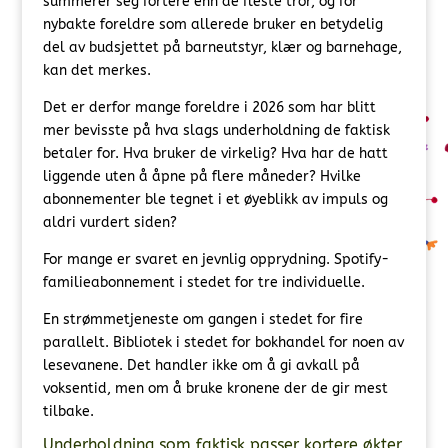
summerer seg fortere enn de fleste tror, og for
nybakte foreldre som allerede bruker en betydelig
del av budsjettet på barneutstyr, klær og barnehage,
kan det merkes.
Det er derfor mange foreldre i 2026 som har blitt
mer bevisste på hva slags underholdning de faktisk
betaler for. Hva bruker de virkelig? Hva har de hatt
liggende uten å åpne på flere måneder? Hvilke
abonnementer ble tegnet i et øyeblikk av impuls og
aldri vurdert siden?
For mange er svaret en jevnlig opprydning. Spotify-
familieabonnement i stedet for tre individuelle.
En strømmetjeneste om gangen i stedet for fire
parallelt. Bibliotek i stedet for bokhandel for noen av
lesevanene. Det handler ikke om å gi avkall på
voksentid, men om å bruke kronene der de gir mest
tilbake.
Underholdning som faktisk passer kortere økter