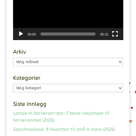
00:00
05:31
Arkiv
Arkiv
Kategorier
Kategorier
Siste innlegg
Lampe til barnerom test: 7 beste taklamper til
barnerommet (2026)
Squishmallows: 8 favoritter til små & store (2026)