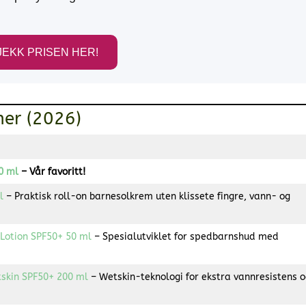
JEKK PRISEN HER!
mer (2026)
0 ml
– Vår favoritt!
l
– Praktisk roll-on barnesolkrem uten klissete fingre, vann- og
Lotion SPF50+ 50 ml
– Spesialutviklet for spedbarnshud med
tskin SPF50+ 200 ml
– Wetskin-teknologi for ekstra vannresistens o