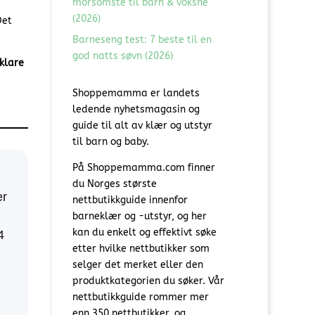
morsomste til barn & voksne
(2026)
Det
Barneseng test: 7 beste til en
god natts søvn (2026)
 klare
Shoppemamma er landets
ledende nyhetsmagasin og
guide til alt av klær og utstyr
til barn og baby.
På Shoppemamma.com finner
du Norges største
er
nettbutikkguide innenfor
barneklær og -utstyr, og her
kan du enkelt og effektivt søke
4
etter hvilke nettbutikker som
selger det merket eller den
produktkategorien du søker. Vår
nettbutikkguide rommer mer
enn 350 nettbutikker, og