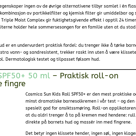
genskaper ingen av de øvrige alternativene tilbyr samlet i én flas
ombinasjon av partikkelfilter og kjemisk filter gir umiddelbar og
riple Moist Complex gir fuktighetsgivende effekt i opptil 24 time
liliterne holder hele sommersesongen for en familie uten at du stad
d er en undervurdert praktisk fordel: du trenger ikke å tørke barn
stra vann- og sandresistent, trekker raskt inn uten å være klissete
ol. Dermatologisk testet og tilpasset følsom hud.
 SPF50+ 50 ml
– Praktisk roll-on
 fingre
Cosmica Sun Kids Roll SPF50+ er den mest praktiske o
minst dramatiske barnesolkremen i vår test – og den 
spesielt god for ansiktssmøring. Roll-on applikatoren
at du aldri trenger å ta på kremen med hendene: rull
direkte på barnets hud og massér inn med fingrene.
Det betyr ingen klissete hender, ingen søl, ingen klage