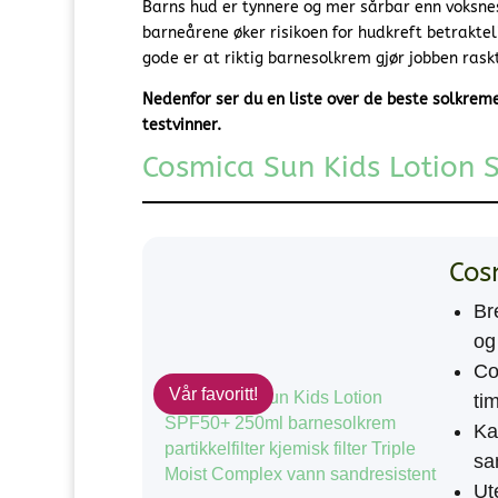
Barns hud er tynnere og mer sårbar enn voksnes
barneårene øker risikoen for hudkreft betrakteli
gode er at riktig barnesolkrem gjør jobben rask
Nedenfor ser du en liste over de beste solkreme
testvinner.
Cosmica Sun Kids Lotion
Cos
Br
og 
Co
Vår favoritt!
tim
Ka
sa
Ut