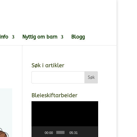
info
Nyttig om barn
Blogg
Søk i artikler
Bleieskiftarbeider
Videoavspiller
00:00
05:31