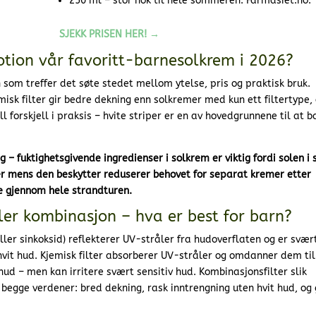
250 ml – stor nok til hele sommeren. Farmasiet.no.
SJEKK PRISEN HER! →
otion vår favoritt-barnesolkrem i 2026?
som treffer det søte stedet mellom ytelse, pris og praktisk bruk.
misk filter gir bedre dekning enn solkremer med kun ett filtertype,
l forskjell i praksis – hvite striper er en av hovedgrunnene til at b
– fuktighetsgivende ingredienser i solkrem er viktig fordi solen i 
er mens den beskytter reduserer behovet for separat kremer etter
e gjennom hele strandturen.
 eller kombinasjon – hva er best for barn?
eller sinkoksid) reflekterer UV-stråler fra hudoverflaten og er svær
hvit hud. Kjemisk filter absorberer UV-stråler og omdanner dem til
 hud – men kan irritere svært sensitiv hud. Kombinasjonsfilter slik
 begge verdener: bred dekning, rask inntrengning uten hvit hud, og