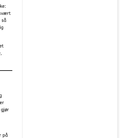
ke:
 svært
r så
ig
et
,
g
er
 gjør
r på