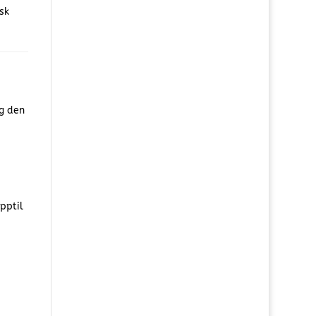
sk
og den
pptil