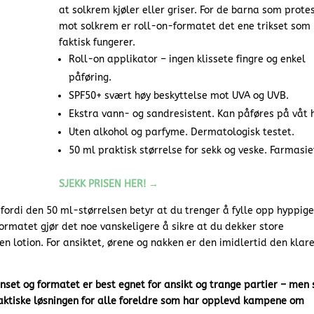
at solkrem kjøler eller griser. For de barna som prote
mot solkrem er roll-on-formatet det ene trikset som
faktisk fungerer.
Roll-on applikator – ingen klissete fingre og enkel
påføring.
SPF50+ svært høy beskyttelse mot UVA og UVB.
Ekstra vann- og sandresistent. Kan påføres på våt 
Uten alkohol og parfyme. Dermatologisk testet.
50 ml praktisk størrelse for sekk og veske. Farmasie
SJEKK PRISEN HER! →
fordi den 50 ml-størrelsen betyr at du trenger å fylle opp hyppige
ormatet gjør det noe vanskeligere å sikre at du dekker store
 lotion. For ansiktet, ørene og nakken er den imidlertid den klar
nset og formatet er best egnet for ansikt og trange partier – men
praktiske løsningen for alle foreldre som har opplevd kampene om