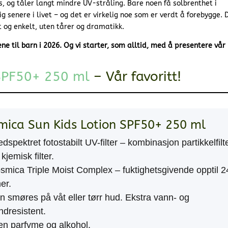
, og tåler langt mindre UV-stråling. Bare noen få solbrenthet i
g senere i livet – og det er virkelig noe som er verdt å forebygge. 
t og enkelt, uten tårer og dramatikk.
ne til barn i 2026. Og vi starter, som alltid, med å presentere vår
 SPF50+ 250 ml
– Vår favoritt!
mica Sun Kids Lotion SPF50+ 250 ml
edspektret fotostabilt UV-filter – kombinasjon partikkelfilt
kjemisk filter.
smica Triple Moist Complex – fuktighetsgivende opptil 2
er.
n smøres på våt eller tørr hud. Ekstra vann- og
ndresistent.
en parfyme og alkohol.