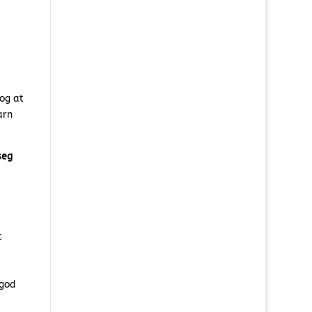
 og at
arn
seg
t
 god