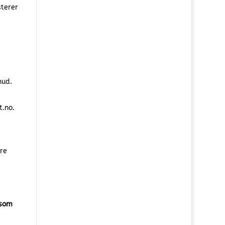
sterer
hud.
t.no.
re
e
 som