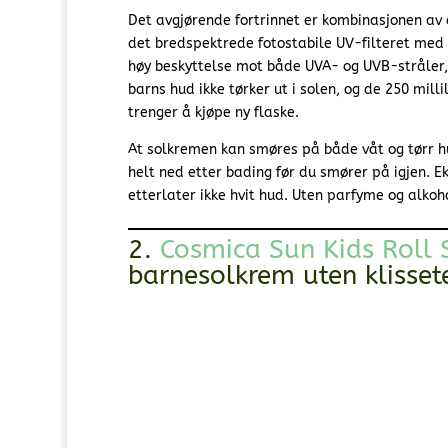
Det avgjørende fortrinnet er kombinasjonen av e
det bredspektrede fotostabile UV-filteret med k
høy beskyttelse mot både UVA- og UVB-stråler, T
barns hud ikke tørker ut i solen, og de 250 mil
trenger å kjøpe ny flaske.
At solkremen kan smøres på både våt og tørr hu
helt ned etter bading før du smører på igjen. Ek
etterlater ikke hvit hud. Uten parfyme og alkoh
2.
Cosmica Sun Kids Roll
barnesolkrem uten klissete