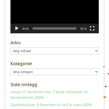
00:00
05:31
Arkiv
Arkiv
Kategorier
Kategorier
Siste innlegg
Lampe til barnerom test: 7 beste taklamper til
barnerommet (2026)
Squishmallows: 8 favoritter til små & store (2026)