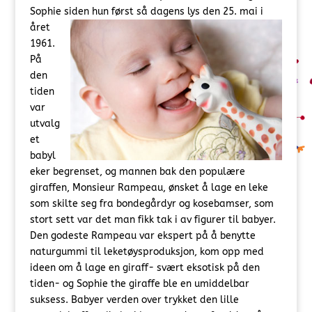
Sophie siden hun først så dagens lys den
25. mai i
året
1961.
På
den
tiden
var
utvalg
et
babyl
eker begrenset, og mannen bak den populære
giraffen, Monsieur Rampeau, ønsket å lage en leke
som skilte seg fra bondegårdyr og kosebamser, som
stort sett var det man fikk tak i av figurer til babyer.
Den godeste Rampeau var ekspert på å benytte
naturgummi til leketøysproduksjon, kom opp med
ideen om å lage en giraff- svært eksotisk på den
tiden- og Sophie the giraffe ble en umiddelbar
suksess. Babyer verden over trykket den lille