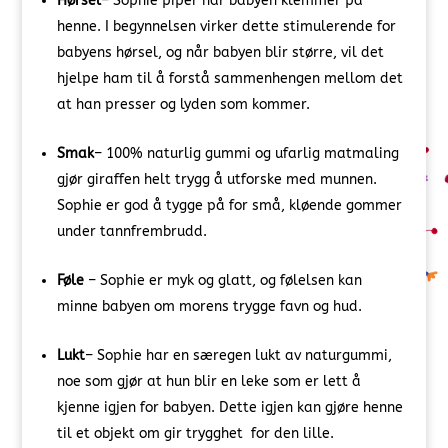
Hørsel
– Sophie piper når babyen klemmer på
henne. I begynnelsen virker dette stimulerende for
babyens hørsel, og når babyen blir større, vil det
hjelpe ham til å forstå sammenhengen mellom det
at han presser og lyden som kommer.
Smak
– 100% naturlig gummi og ufarlig matmaling
gjør giraffen helt trygg å utforske med munnen.
Sophie er god å tygge på for små, kløende gommer
under tannfrembrudd.
Føle
– Sophie er myk og glatt, og følelsen kan
minne babyen om morens trygge favn og hud.
Lukt
– Sophie har en særegen lukt av naturgummi,
noe som gjør at hun blir en leke som er lett å
kjenne igjen for babyen. Dette igjen kan gjøre henne
til et objekt om gir trygghet for den lille.