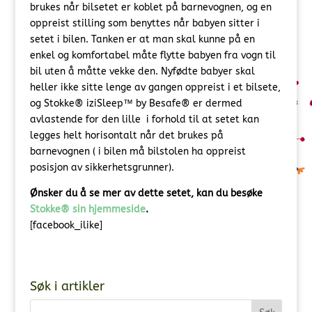
brukes når bilsetet er koblet på barnevognen, og en
oppreist stilling som benyttes når babyen sitter i
setet i bilen. Tanken er at man skal kunne på en
enkel og komfortabel måte flytte babyen fra vogn til
bil uten å måtte vekke den. Nyfødte babyer skal
heller ikke sitte lenge av gangen oppreist i et bilsete,
og Stokke® iziSleep™ by Besafe® er dermed
avlastende for den lille i forhold til at setet kan
legges helt horisontalt når det brukes på
barnevognen ( i bilen må bilstolen ha oppreist
posisjon av sikkerhetsgrunner).
Ønsker du å se mer av dette setet, kan du besøke
Stokke® sin hjemmeside
.
[facebook_ilike]
Søk i artikler