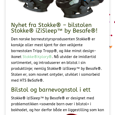
Nyhet fra Stokke® – bilstolen
Stokke® iZiSleep™ by Besafe®!
Den norske barneutstyrsprodusenten Stokke® er
kanskje aller mest kjent for den velkjente
barnestolen Tripp Trapp®, og ikke minst design-
ikonet
Stokke®Xplory®
. Nå utvider de imidlertid
sortimentet, og introduserer en bilstol i sin
produktlinje; nemlig Stokke® iziSleep™ by Besafe®.
Stolen er, som navnet antyder, utviklet i samarbeid
med HTS BeSafe®.
Bilstol og barnevognstol i ett
Stokke® iziSleep™ by Besafe® er designet med
problematikken «sovende barn over i bilstol» i
bakhodet,
og har derfor både en liggestilling som kan