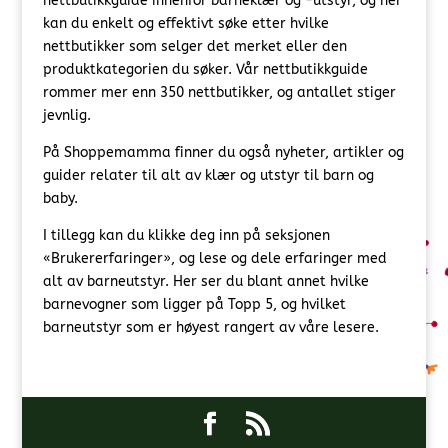
nettbutikkguide innenfor barneklær og -utstyr, og her
kan du enkelt og effektivt søke etter hvilke
nettbutikker som selger det merket eller den
produktkategorien du søker. Vår nettbutikkguide
rommer mer enn 350 nettbutikker, og antallet stiger
jevnlig.
På Shoppemamma finner du også nyheter, artikler og
guider relater til alt av klær og utstyr til barn og
baby.
I tillegg kan du klikke deg inn på seksjonen
«Brukererfaringer», og lese og dele erfaringer med
alt av barneutstyr. Her ser du blant annet hvilke
barnevogner som ligger på Topp 5, og hvilket
barneutstyr som er høyest rangert av våre lesere.