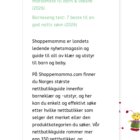
morsomste til barn & voksne
(2026)
Barneseng test: 7 beste til en
god natts søvn (2026)
Shoppemamma er landets
ledende nyhetsmagasin og
guide til alt av klær og utstyr
til barn og baby.
På Shoppemamma.com finner
du Norges største
nettbutikkguide innenfor
barneklær og -utstyr, og her
kan du enkelt og effektivt søke
etter hvilke nettbutikker som
selger det merket eller den
produktkategorien du søker. Vår
nettbutikkguide rommer mer
enn 350 nettbutikker, og