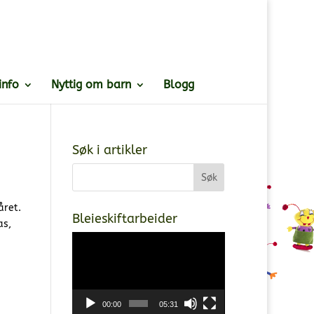
info
Nyttig om barn
Blogg
Søk i artikler
året.
Bleieskiftarbeider
as,
Videoavspiller
00:00
05:31