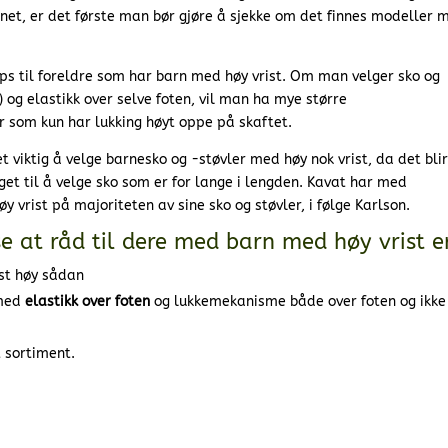
rnet, er det første man bør gjøre å sjekke om det finnes modeller 
 til foreldre som har barn med høy vrist. Om man velger sko og
og elastikk over selve foten, vil man ha mye større
 som kun har lukking høyt oppe på skaftet.
t viktig å velge barnesko og -støvler med høy nok vrist, da det blir
et til å velge sko som er for lange i lengden. Kavat har med
y vrist på majoriteten av sine sko og støvler, i følge Karlson.
e at råd til dere med barn med høy vrist e
lst høy sådan
 med
elastikk over foten
og lukkemekanisme både over foten og ikke
t sortiment.