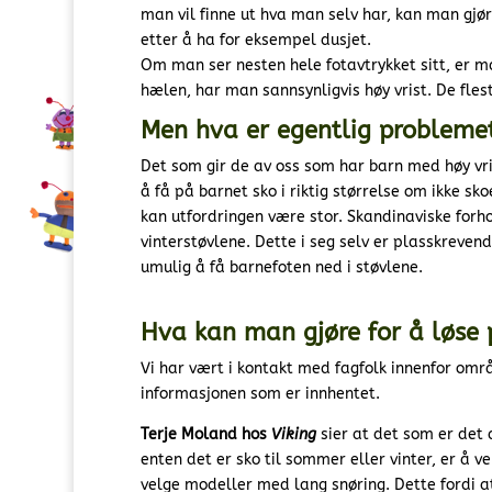
man vil finne ut hva man selv har, kan man gjø
etter å ha for eksempel dusjet.
Om man ser nesten hele fotavtrykket sitt, er m
hælen, har man sannsynligvis høy vrist. De fles
Men hva er egentlig problemet
Det som gir de av oss som har barn med høy vrist
å få på barnet sko i riktig størrelse om ikke skoe
kan utfordringen være stor. Skandinaviske forho
vinterstøvlene. Dette i seg selv er plasskrevend
umulig å få barnefoten ned i støvlene.
Hva kan man gjøre for å løse
Vi har vært i kontakt med fagfolk innenfor omr
informasjonen som er innhentet.
Terje Moland hos
Viking
sier at det som er det 
enten det er sko til sommer eller vinter, er å v
velge modeller med lang snøring. Dette fordi at