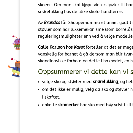
skoene. Om man skal kjøpe vinterstøvler til ba
snørelukking hos de ulike skoforhandlerne.
Av
Brandos
får Shoppemamma et annet godt tips
støvler som har lukkemekanisme (som borrelås) 
reguleringsmuligheter enn ved å velge modeller
Calle Karlson hos
Kavat
forteller at det er mege
vanskelig for barnet å gå dersom man blir tvung
skandinaviske forhold og dette i bakhodet, en hø
Oppsummerer vi dette kan vi s
velge sko og støvler med
snørelukking
, og he
om det ikke er mulig, velg da sko og støvler
i skaftet.
enkelte
skomerker
har sko med høy vrist i sit