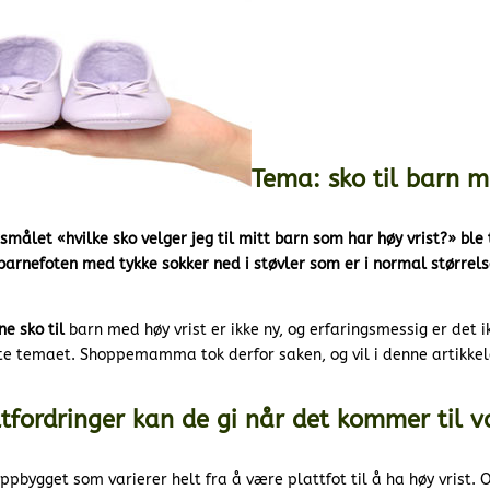
Tema: sko til barn 
rsmålet «hvilke sko velger jeg til mitt barn som har høy vrist?» ble 
 barnefoten med tykke sokker ned i støvler som er i normal størrels
e sko til
barn med høy vrist er ikke ny, og erfaringsmessig er det i
ette temaet. Shoppemamma tok derfor saken, og vil i denne artikkel
utfordringer kan de gi når det kommer til v
oppbygget som varierer helt fra å være plattfot til å ha høy vrist.