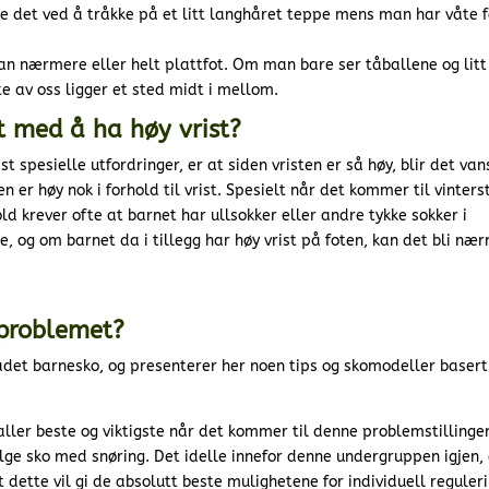
re det ved å tråkke på et litt langhåret teppe mens man har våte f
an nærmere eller helt plattfot. Om man bare ser tåballene og litt
te av oss ligger et sted midt i mellom.
 med å ha høy vrist?
 spesielle utfordringer, er at siden vristen er så høy, blir det van
n er høy nok i forhold til vrist. Spesielt når det kommer til vinters
ld krever ofte at barnet har ullsokker eller andre tykke sokker i
e, og om barnet da i tillegg har høy vrist på foten, kan det bli næ
 problemet?
ådet barnesko, og presenterer her noen tips og skomodeller basert
aller beste og viktigste når det kommer til denne problemstillinge
elge sko med snøring. Det idelle innefor denne undergruppen igjen, 
 dette vil gi de absolutt beste mulighetene for individuell reguler