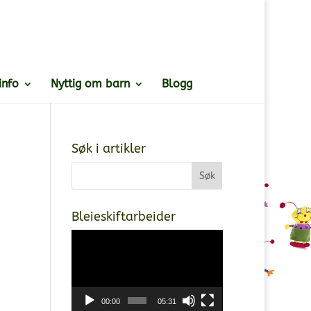
info
Nyttig om barn
Blogg
Søk i artikler
Bleieskiftarbeider
Videoavspiller
00:00
05:31