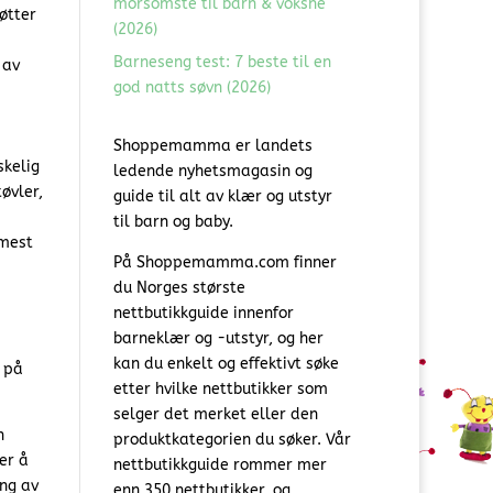
morsomste til barn & voksne
øtter
(2026)
Barneseng test: 7 beste til en
 av
god natts søvn (2026)
Shoppemamma er landets
skelig
ledende nyhetsmagasin og
tøvler,
guide til alt av klær og utstyr
til barn og baby.
rmest
På Shoppemamma.com finner
du Norges største
nettbutikkguide innenfor
barneklær og -utstyr, og her
kan du enkelt og effektivt søke
 på
etter hvilke nettbutikker som
selger det merket eller den
n
produktkategorien du søker. Vår
er å
nettbutikkguide rommer mer
ing av
enn 350 nettbutikker, og