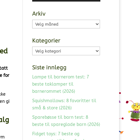
Arkiv
Arkiv
Kategorier
med
Kategorier
Siste innlegg
tatt
e for
Lampe til barnerom test: 7
beste taklamper til
barnerommet (2026)
kke
Squishmallows: 8 favoritter til
en gi
små & store (2026)
Sparebøsse til barn test: 8
alg
beste til spareglade barn (2026)
Fidget toys: 7 beste og
 Om