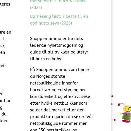
morsomste til barn & voksne
nteres
(2026)
Barneseng test: 7 beste til en
god natts søvn (2026)
are en
Shoppemamma er landets
 I
ledende nyhetsmagasin og
sk,
guide til alt av klær og utstyr
gen
til barn og baby.
 når
På Shoppemamma.com finner
du Norges største
nettbutikkguide innenfor
barneklær og -utstyr, og her
er
kan du enkelt og effektivt søke
år har
etter hvilke nettbutikker som
ag
selger det merket eller den
t du
produktkategorien du søker. Vår
lder.
nettbutikkguide rommer mer
enn 350 nettbutikker, og