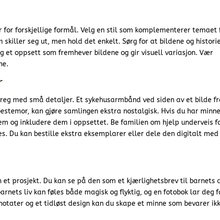
er for forskjellige formål. Velg en stil som komplementerer temaet 
skiller seg ut, men hold det enkelt. Sørg for at bildene og histori
g et oppsett som fremhever bildene og gir visuell variasjon. Vær
ne.
r
preg med små detaljer. Et sykehusarmbånd ved siden av et bilde fr
bestemor, kan gjøre samlingen ekstra nostalgisk. Hvis du har minne
 og inkludere dem i oppsettet. Be familien om hjelp underveis fo
res. Du kan bestille ekstra eksemplarer eller dele den digitalt med
 et prosjekt. Du kan se på den som et kjærlighetsbrev til barnets a
arnets liv kan føles både magisk og flyktig, og en fotobok lar deg 
notater og et tidløst design kan du skape et minne som bevarer ik