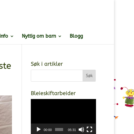
info
Nyttig om barn
Blogg
ste
Søk i artikler
Bleieskiftarbeider
Videoavspiller
00:00
05:31