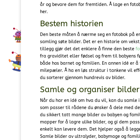
år og bevare dem for fremtiden. Å lage en fotob
her.
Bestem historien
Den beste måten å nærme seg en fotobok på er å 
samling søte bilder. Det er en historie om vekst
tillegg gjør det det enklere å finne den beste
fo
fra graviditet eller fødsel og frem til babyens 
både hos barnet og familien. En annen idé er å
milepæler. Å ha en løs struktur i tankene vil e
du sorterer gjennom hundrevis av bilder.
Samle og organiser bilder
Når du har en idé om hva du vil, kan du samle i
som passer til rådene du ønsker å dele med den l
du sikkert tatt mange bilder av babyen og famil
mapper for å lagre ulike bilder, og gi dem pass
enkelt kan levere dem. Det hjelper også å legge 
Samle bilder av ultralyder, babymage og famili