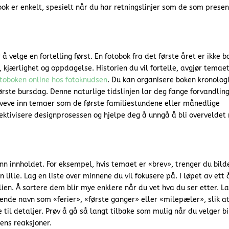
ok er enkelt, spesielt når du har retningslinjer som de som prese
velge en fortelling først. En fotobok fra det første året er ikke b
, kjærlighet og oppdagelse. Historien du vil fortelle, avgjør temaet.
toboken online hos fotoknudsen
. Du kan organisere boken kronologi
første bursdag. Denne naturlige tidslinjen lar deg fange forvandlin
 veve inn temaer som de første familiestundene eller månedlige
ffektivisere designprosessen og hjelpe deg å unngå å bli overveldet
nn innholdet. For eksempel, hvis temaet er «brev», trenger du bild
ille. Lag en liste over minnene du vil fokusere på. I løpet av ett 
ien. Å sortere dem blir mye enklere når du vet hva du ser etter. L
ende navn som «ferier», «første ganger» eller «milepæler», slik a
til detaljer. Prøv å gå så langt tilbake som mulig når du velger bi
ens reaksjoner.