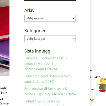
Arkiv
Arkiv
Kategorier
Kategorier
Siste innlegg
Lampe til barnerom test: 7
beste taklamper til
barnerommet (2026)
Squishmallows: 8 favoritter til
små & store (2026)
dager
Sparebøsse til barn test: 8
lille
beste til spareglade barn (2026)
lder
Fidget toys: 7 beste og
første