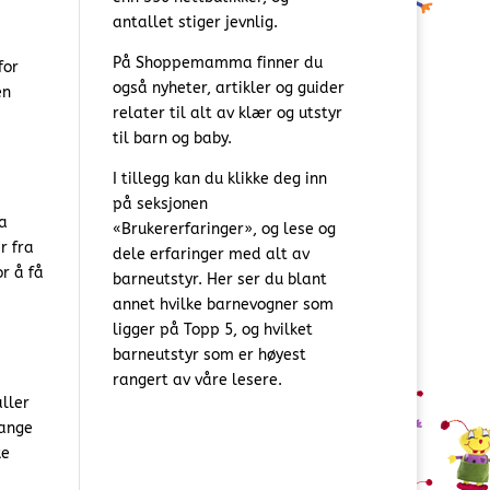
antallet stiger jevnlig.
På Shoppemamma finner du
for
også nyheter, artikler og guider
en
relater til alt av klær og utstyr
til barn og baby.
I tillegg kan du klikke deg inn
på seksjonen
a
«Brukererfaringer», og lese og
r fra
dele erfaringer med alt av
r å få
barneutstyr. Her ser du blant
annet hvilke barnevogner som
ligger på Topp 5, og hvilket
barneutstyr som er høyest
rangert av våre lesere.
ller
fange
ke