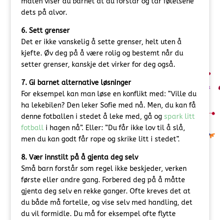
måten viser du barnet at du forstår og tar følelsene
dets på alvor.
6. Sett grenser
Det er ikke vanskelig å sette grenser, helt uten å
kjefte. Øv deg på å være rolig og bestemt når du
setter grenser, kanskje det virker for deg også.
7. Gi barnet alternative løsninger
For eksempel kan man løse en konflikt med: ”Ville du
ha lekebilen? Den leker Sofie med nå. Men, du kan få
denne fotballen i stedet å leke med, gå og
spark litt
fotball
i hagen nå”. Eller: ”Du får ikke lov til å slå,
men du kan godt får rope og skrike litt i stedet”.
8. Vær innstilt på å gjenta deg selv
Små barn forstår som regel ikke beskjeder, verken
første eller andre gang. Forbered deg på å måtte
gjenta deg selv en rekke ganger. Ofte kreves det at
du både må fortelle, og vise selv med handling, det
du vil formidle. Du må for eksempel ofte flytte