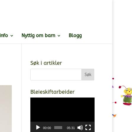
info
Nyttig om barn
Blogg
Søk i artikler
Bleieskiftarbeider
Videoavspiller
00:00
05:31