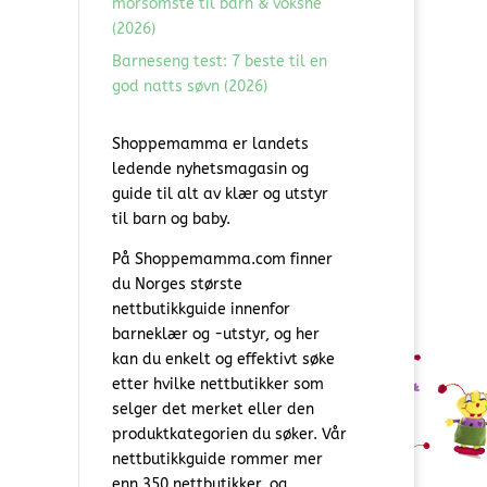
morsomste til barn & voksne
(2026)
Barneseng test: 7 beste til en
god natts søvn (2026)
Shoppemamma er landets
ledende nyhetsmagasin og
guide til alt av klær og utstyr
til barn og baby.
På Shoppemamma.com finner
du Norges største
nettbutikkguide innenfor
barneklær og -utstyr, og her
kan du enkelt og effektivt søke
etter hvilke nettbutikker som
selger det merket eller den
produktkategorien du søker. Vår
nettbutikkguide rommer mer
enn 350 nettbutikker, og