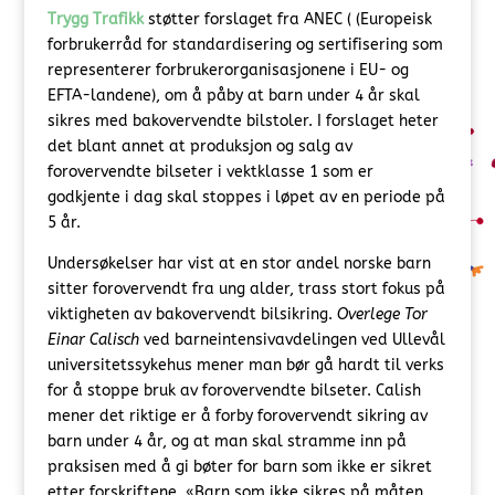
Trygg Trafikk
støtter forslaget fra ANEC ( (Europeisk
forbrukerråd for standardisering og sertifisering som
representerer forbrukerorganisasjonene i EU- og
EFTA-landene), om å påby at barn under 4 år skal
sikres med bakovervendte bilstoler. I forslaget heter
det blant annet at produksjon og salg av
forovervendte bilseter i vektklasse 1 som er
godkjente i dag skal stoppes i løpet av en periode på
5 år.
Undersøkelser har vist at en stor andel norske barn
sitter forovervendt fra ung alder, trass stort fokus på
viktigheten av bakovervendt bilsikring.
Overlege Tor
Einar Calisch
ved barneintensivavdelingen ved Ullevål
universitetssykehus mener man bør gå hardt til verks
for å stoppe bruk av forovervendte bilseter. Calish
mener det riktige er å forby forovervendt sikring av
barn under 4 år, og at man skal stramme inn på
praksisen med å gi bøter for barn som ikke er sikret
etter forskriftene. «Barn som ikke sikres på måten