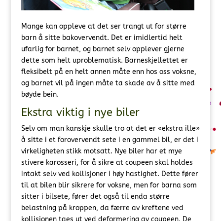
Mange kan oppleve at det ser trangt ut for større
barn å sitte bakovervendt. Det er imidlertid helt
ufarlig for barnet, og barnet selv opplever gjerne
dette som helt uproblematisk. Barneskjellettet er
fleksibelt på en helt annen måte enn hos oss voksne,
og barnet vil på ingen måte ta skade av å sitte med
bøyde bein.
Ekstra viktig i nye biler
Selv om man kanskje skulle tro at det er «ekstra ille»
å sitte i et forovervendt sete i en gammel bil, er det i
virkeligheten stikk motsatt. Nye biler har et mye
stivere karosseri, for å sikre at coupeen skal holdes
intakt selv ved kollisjoner i høy hastighet. Dette fører
til at bilen blir sikrere for voksne, men for barna som
sitter i bilsete, fører det også til enda større
belastning på kroppen, da færre av kreftene ved
kollisjonen taes ut ved deformering av coupeen. De