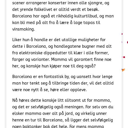
scener arrangerer konserter innen alle sjangre, og
det yrende folkelivet er alltid verdt et besøk.
Barcelona har også et rikholdig kulturtilbud, og man
kan bli med på alt fra å lære å lage tapas til
vinsmaking.
Liker hun å handle er det utallige muligheter for
dette i Barcelona, og handlegatene bugner med alt
fra elektroniske dippedutter til klær i alle former,
farger og varianter. Mamma vil garantert finne noe
her, og kanskje hun kjøper noe til deg også?
Barcelona er en fantastisk by, og uansett hvor lenge
man har tenkt seg å tilbringe tiden der, vil det alltid
være noe nytt å se, høre eller oppleve.
Nå høres dette kanskje litt slitsomt ut for mamma,
og det er selvfølgelig også meningen. For selv om du
elsker mamma over alt på jord, og virkelig unner
henne en tur til Barcelona, så ligger det selvfølgelig
noen baktanker bak det hele. For mens mamma