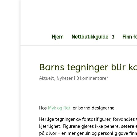
Hjem
Nettbutikkguide
Finn f
Barns tegninger blir k
Aktuelt
,
Nyheter
|
0 kommentarer
Hos
Myk og Rar
, er barna designerne.
Herlige tegninger av fantasifigurer, forvandles 
kjærlighet. Figurene gjøres ikke penere, søtere
på alvor – en mer genuin og personlig gave finn