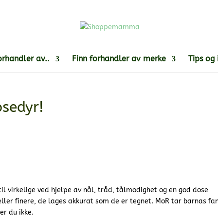
orhandler av..
Finn forhandler av merke
Tips og 
osedyr!
til virkelige ved hjelpe av nål, tråd, tålmodighet og en god dose
 eller finere, de lages akkurat som de er tegnet. MoR tar barnas fa
er du ikke.