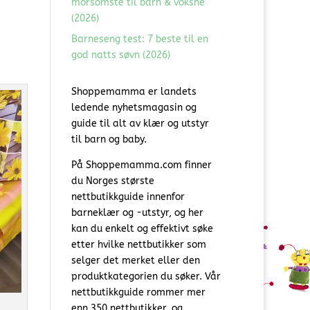
morsomste til barn & voksne
(2026)
Barneseng test: 7 beste til en
god natts søvn (2026)
Shoppemamma er landets
ledende nyhetsmagasin og
guide til alt av klær og utstyr
til barn og baby.
På Shoppemamma.com finner
du Norges største
nettbutikkguide innenfor
barneklær og -utstyr, og her
kan du enkelt og effektivt søke
etter hvilke nettbutikker som
selger det merket eller den
produktkategorien du søker. Vår
nettbutikkguide rommer mer
enn 350 nettbutikker, og