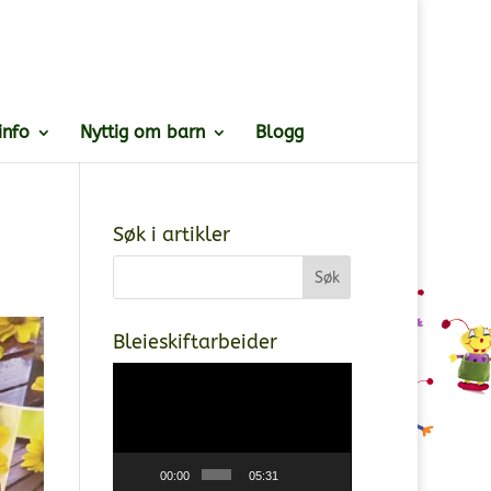
info
Nyttig om barn
Blogg
Søk i artikler
Bleieskiftarbeider
Videoavspiller
00:00
05:31