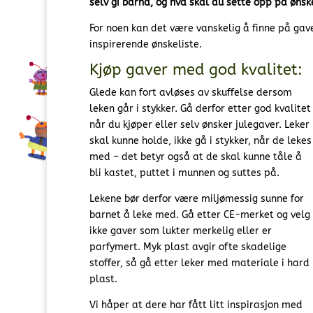
selv gi barna, og hva skal du sette opp på ønsk
For noen kan det være vanskelig å finne på gaver
inspirerende ønskeliste.
Kjøp gaver med god kvalitet:
Glede kan fort avløses av skuffelse dersom
leken går i stykker. Gå derfor etter god kvalitet
når du kjøper eller selv ønsker julegaver. Leker
skal kunne holde, ikke gå i stykker, når de lekes
med – det betyr også at de skal kunne tåle å
bli kastet, puttet i munnen og suttes på.
Lekene bør derfor være miljømessig sunne for
barnet å leke med. Gå etter CE-merket og velg
ikke gaver som lukter merkelig eller er
parfymert. Myk plast avgir ofte skadelige
stoffer, så gå etter leker med materiale i hard
plast.
Vi håper at dere har fått litt inspirasjon med