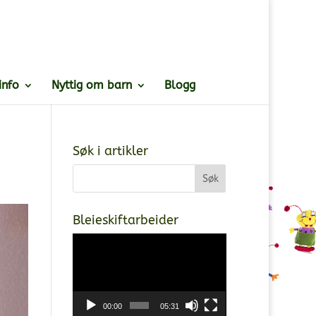
info
Nyttig om barn
Blogg
Søk i artikler
Bleieskiftarbeider
Videoavspiller
00:00
05:31