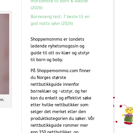
morsomste til barn & voksne
(2026)
Barneseng test: 7 beste til en
god natts søvn (2026)
Shoppemamma er landets
ledende nyhetsmagasin og
guide til alt av klær og utstyr
til barn og baby.
På Shoppemamma.com finner
du Norges største
nettbutikkguide innenfor
barneklær og -utstyr, og her
kan du enkelt og effektivt søke
nn.
etter hvilke nettbutikker som
selger det merket eller den
produktkategorien du søker. Vår
nettbutikkguide rommer mer
enn 350 nettbutikker, og