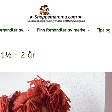
orhandler av..
Finn forhandler av merke
Tips og 
 1½ – 2 år