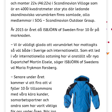
och monter 224 (A6:224) i Scandinavian Village som
är en 4000 kvadratmeter stor yta där ledande
skandinaviska varumärken finns samlade, alla
medlemmar i SOG – Scandinavian Outdoor Group.
År 2015 är året då ISBJÖRN of Sweden firar 10 år på
marknaden.
– Vi är väldigt glada att varumärket har mottagits
så väl både i Sverige och internationellt. Som ett led
i vår internationella satsning har vi anställt vår nya
Exportchef Martin Eisele, säger ISBJÖRN of Swedens
vd Maria Frykman Forsberg.
– Senare under året
kommer vi att fira att vi
fyller 10 år tillsammans
med våra kära kunder,
samarbetspartner och
andra som har varit viktiga
för oss under åren. När jag