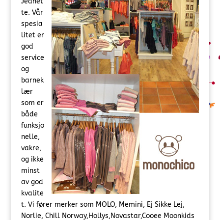
Jeanet
te. Vår
spesia
litet er
god
service
og
barnek
lær
som er
både
funksjo
nelle,
vakre,
og ikke
minst
av god
kvalite
t. Vi fører merker som MOLO, Memini, Ej Sikke Lej,
Norlie, Chill Norway,Hollys,Novastar,Cooee Moonkids