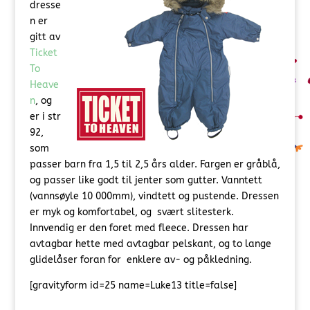
dresse
n er
gitt av
Ticket
To
Heave
n
, og
er i str
92,
som
passer barn fra 1,5 til 2,5 års alder. Fargen er gråblå,
og passer like godt til jenter som gutter. Vanntett
(vannsøyle 10 000mm), vindtett og pustende. Dressen
er myk og komfortabel, og svært slitesterk.
Innvendig er den foret med fleece. Dressen har
avtagbar hette med avtagbar pelskant, og to lange
glidelåser foran for enklere av- og påkledning.
[gravityform id=25 name=Luke13 title=false]