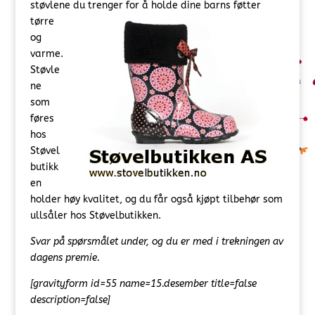
støvlene du trenger for å holde
dine barns føtter
tørre
og
varme.
Støvle
ne
som
føres
hos
Støvel
butikk
en
holder høy kvalitet, og du får også kjøpt tilbehør som
ullsåler hos Støvelbutikken.
Svar på spørsmålet under, og du er med i trekningen av
dagens premie.
[gravityform id=55 name=15.desember title=false
description=false]