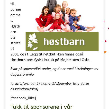
til
barner
omme
t.
Høstb
arn
ble
starte
t i
2008, og i tillegg til nettbutikken finnes også
Høstbarn som fysisk butikk på Majorstuen i Oslo.
Svar på spørsmålet under, og du er med i trekningen av
dagens premie.
[gravityform id=57 name=17.desember title=false
description=false]
[facebook_ilike]
Takk til sponsorene i vår