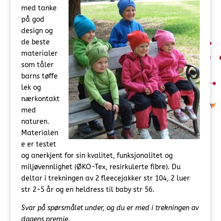
med tanke
på god
design og
de beste
materialer
som tåler
barns tøffe
lek og
nærkontakt
med
naturen.
Materialen
e er testet
og anerkjent for sin kvalitet, funksjonalitet og
miljøvennlighet (ØKO-Tex, resirkulerte fibre). Du
deltar i trekningen av 2 fleecejakker str 104, 2 luer
str 2-5 år og en heldress til baby str 56.
Svar på spørsmålet under, og du er med i trekningen av
dagens premie.