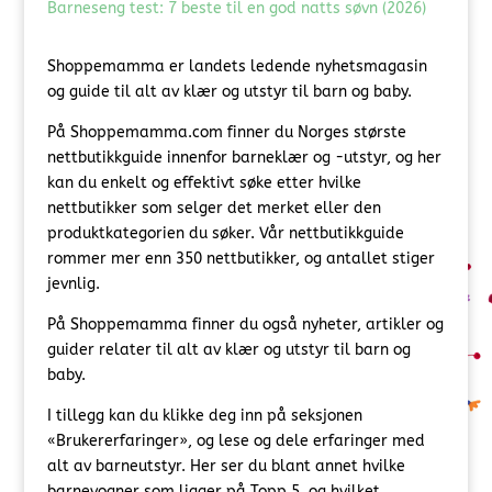
Barneseng test: 7 beste til en god natts søvn (2026)
Shoppemamma er landets ledende nyhetsmagasin
og guide til alt av klær og utstyr til barn og baby.
På Shoppemamma.com finner du Norges største
nettbutikkguide innenfor barneklær og -utstyr, og her
kan du enkelt og effektivt søke etter hvilke
nettbutikker som selger det merket eller den
produktkategorien du søker. Vår nettbutikkguide
rommer mer enn 350 nettbutikker, og antallet stiger
jevnlig.
På Shoppemamma finner du også nyheter, artikler og
guider relater til alt av klær og utstyr til barn og
baby.
I tillegg kan du klikke deg inn på seksjonen
«Brukererfaringer», og lese og dele erfaringer med
alt av barneutstyr. Her ser du blant annet hvilke
barnevogner som ligger på Topp 5, og hvilket