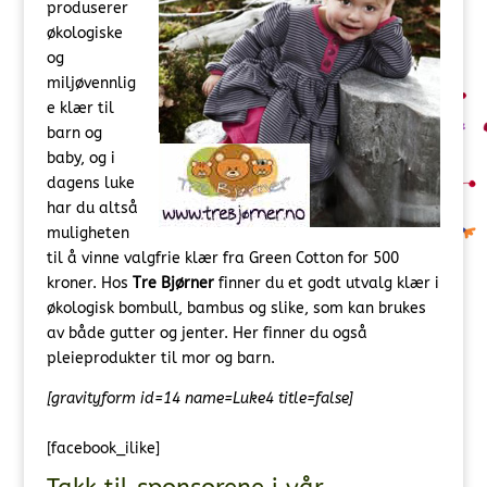
produserer
økologiske
og
miljøvennlig
e klær til
barn og
baby, og i
dagens luke
har du altså
muligheten
til å vinne valgfrie klær fra Green Cotton for 500
kroner. Hos
Tre Bjørner
finner du et godt utvalg klær i
økologisk bombull, bambus og slike, som kan brukes
av både gutter og jenter. Her finner du også
pleieprodukter til mor og barn.
[gravityform id=14 name=Luke4 title=false]
[facebook_ilike]