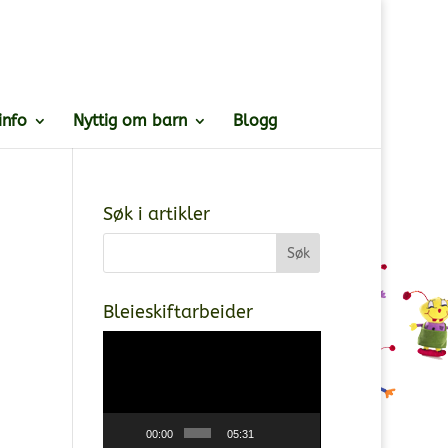
info
Nyttig om barn
Blogg
Søk i artikler
Bleieskiftarbeider
Videoavspiller
00:00
05:31