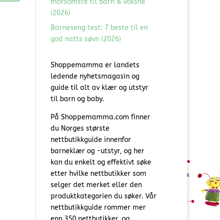
morsomste til barn & voksne
(2026)
Barneseng test: 7 beste til en
god natts søvn (2026)
Shoppemamma er landets
ledende nyhetsmagasin og
guide til alt av klær og utstyr
til barn og baby.
På Shoppemamma.com finner
du Norges største
nettbutikkguide innenfor
barneklær og -utstyr, og her
kan du enkelt og effektivt søke
etter hvilke nettbutikker som
selger det merket eller den
produktkategorien du søker. Vår
nettbutikkguide rommer mer
enn 350 nettbutikker, og