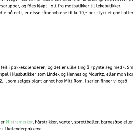
rsgrupper, og fåes kjøpt i alt fra matbutikker til lekebutikker.
le på nett, er disse såpeboblene til kr 10,- per stykk et godt alter
 feil i pakkekalenderen, og det er ulike ting å «pynte seg med». Sm
mpel i klesbutikker som Lindex og Hennes og Mauritz, eller man ka
12,-, som selges blant annet hos Mitt Rom. I serien finner vi også
 er
klistremerker
, hårstrikker, vanter, sprettballer, barnesåpe eller
s i kalenderpakkene.