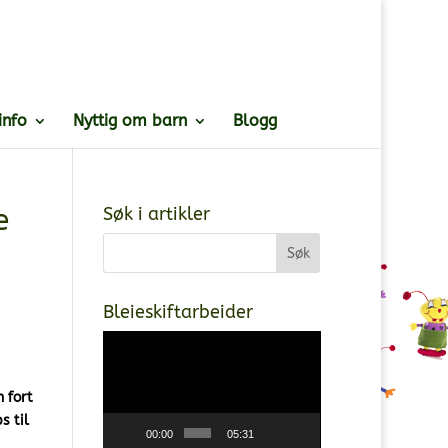
info
Nyttig om barn
Blogg
e
Søk i artikler
Bleieskiftarbeider
Videoavspiller
 fort
s til
00:00
05:31