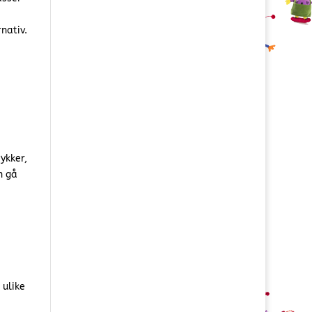
nativ.
ykker,
n gå
 ulike