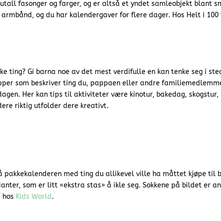
all fasonger og farger, og er altså et yndet samleobjekt blant s
 armbånd, og du har kalendergaver for flere dager. Hos Helt i 100 
e ting? Gi barna noe av det mest verdifulle en kan tenke seg i ste
apper som beskriver ting du, pappaen eller andre familiemedlemm
en. Her kan tips til aktiviteter være kinotur, bakedag, skogstur,
re riktig utfolder dere kreativt.
 pakkekalenderen med ting du allikevel ville ha måttet kjøpe til 
anter, som er litt «ekstra stas» å ikle seg. Sokkene på bildet er an
s hos
Kids World
.