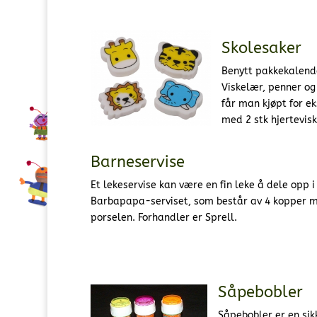
Skolesaker
Benytt pakkekalender
Viskelær, penner og 
får man kjøpt for e
med 2 stk hjertevis
Barneservise
Et lekeservise kan være en fin leke å dele opp i
Barbapapa-serviset, som består av 4 kopper med
porselen. Forhandler er Sprell.
Såpebobler
Såpebobler er en sik