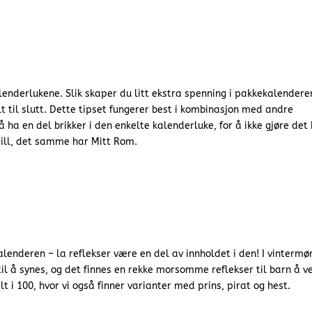
alenderlukene. Slik skaper du litt ekstra spenning i pakkekalendere
lt til slutt. Dette tipset fungerer best i kombinasjon med andre
 ha en del brikker i den enkelte kalenderluke, for å ikke gjøre det 
spill, det samme har Mitt Rom.
alenderen – la reflekser være en del av innholdet i den! I vintermø
il å synes, og det finnes en rekke morsomme reflekser til barn å v
t i 100, hvor vi også finner varianter med prins, pirat og hest.