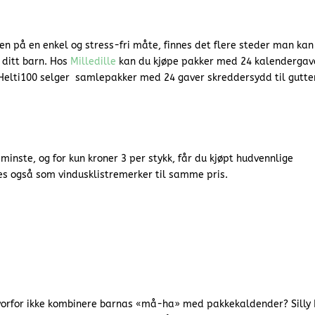
en på en enkel og stress-fri måte, finnes det flere steder man kan
 ditt barn. Hos
Milledille
kan du kjøpe pakker med 24 kalendergav
 Helti100 selger samlepakker med 24 gaver skreddersydd til gutter
inste, og for kun kroner 3 per stykk, får du kjøpt hudvennlige
es også som vindusklistremerker til samme pris.
vorfor ikke kombinere barnas «må-ha» med pakkekaldender? Silly