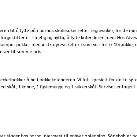
en til å fylle på i barnas skolesaker (eller tegnesaker, for de min
fargestifter er rimelig og nyttig å fylle kalenderen med. Hos Alves
ksempel pakker med 4 stk dyreviskelær i som vist for kr 10/pakke, e
kelær til samme pris.
 enkelpakker å ha i pakkekalenderen. Vi falt spesielt for dette søt
 skål, 1 kanne, 1 fløtemugge og 1 sukkerskål. Serviset er laget i
ker slager hos barna, nærmest til enhver anledning. Såpebobler p