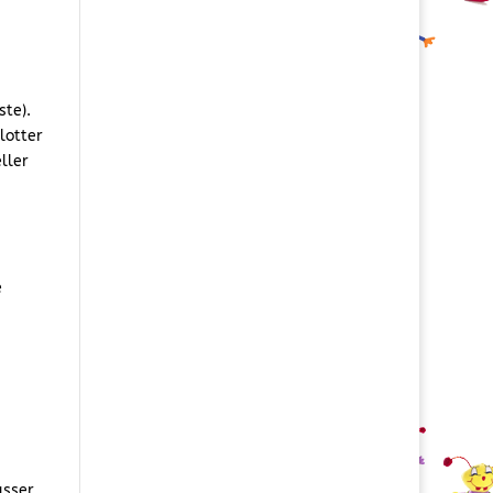
ste).
lotter
ller
e
asser