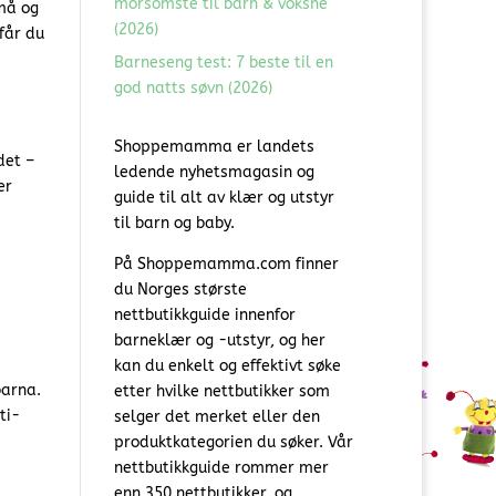
morsomste til barn & voksne
må og
(2026)
får du
Barneseng test: 7 beste til en
god natts søvn (2026)
Shoppemamma er landets
det –
ledende nyhetsmagasin og
er
guide til alt av klær og utstyr
til barn og baby.
På Shoppemamma.com finner
du Norges største
nettbutikkguide innenfor
barneklær og -utstyr, og her
kan du enkelt og effektivt søke
barna.
etter hvilke nettbutikker som
ti-
selger det merket eller den
produktkategorien du søker. Vår
nettbutikkguide rommer mer
enn 350 nettbutikker, og