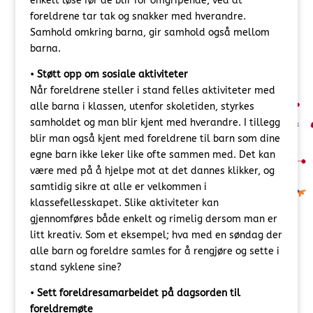
enkelt løse før de blir for omgripende, ved at
foreldrene tar tak og snakker med hverandre.
Samhold omkring barna, gir samhold også mellom
barna.
•
Støtt opp om sosiale aktiviteter
Når foreldrene steller i stand felles aktiviteter med
alle barna i klassen, utenfor skoletiden, styrkes
samholdet og man blir kjent med hverandre. I tillegg
blir man også kjent med foreldrene til barn som dine
egne barn ikke leker like ofte sammen med. Det kan
være med på å hjelpe mot at det dannes klikker, og
samtidig sikre at alle er velkommen i
klassefellesskapet. Slike aktiviteter kan
gjennomføres både enkelt og rimelig dersom man er
litt kreativ. Som et eksempel; hva med en søndag der
alle barn og foreldre samles for å rengjøre og sette i
stand syklene sine?
•
Sett foreldresamarbeidet på dagsorden til
foreldremøte