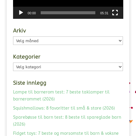
00:00
05:31
Arkiv
Arkiv
Kategorier
Kategorier
Siste innlegg
Lampe til barnerom test: 7 beste taklamper til
barnerommet (2026)
Squishmallows: 8 favoritter til små & store (2026)
Sparebøsse til barn test: 8 beste til spareglade barn
(2026)
Fidget toys: 7 beste og morsomste til barn & voksne