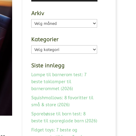
Arkiv
Arkiv
Kategorier
Kategorier
Siste innlegg
Lampe til barnerom test: 7
beste taklamper til
barnerommet (2026)
Squishmallows: 8 favoritter til
små & store (2026)
Sparebøsse til barn test: 8
beste til spareglade barn (2026)
Fidget toys: 7 beste og