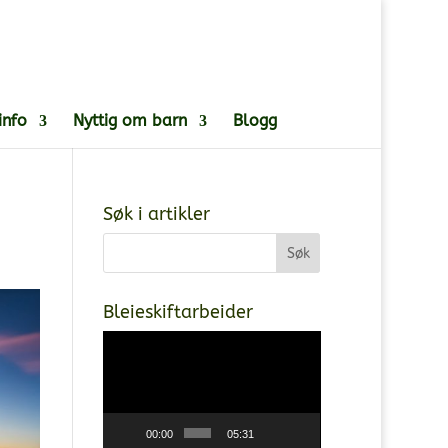
info
Nyttig om barn
Blogg
Søk i artikler
Bleieskiftarbeider
Videoavspiller
00:00
05:31