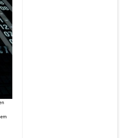
en
 dem