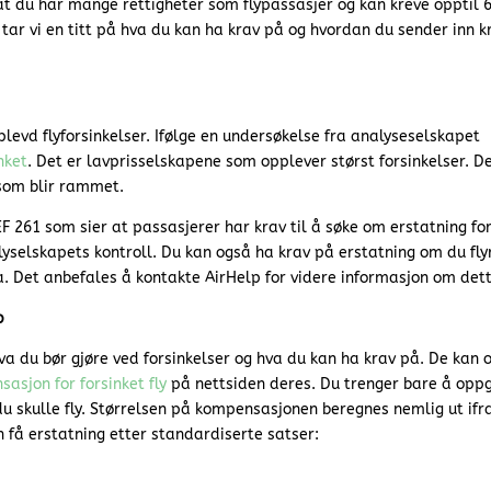
 at du har mange rettigheter som flypassasjer og kan kreve opptil 
 tar vi en titt på hva du kan ha krav på og hvordan du sender inn k
plevd flyforsinkelser. Ifølge en undersøkelse fra analyseselskapet
inket
. Det er lavprisselskapene som opplever størst forsinkelser. D
 som blir rammet.
F 261 som sier at passasjerer har krav til å søke om erstatning fo
flyselskapets kontroll. Du kan også ha krav på erstatning om du fly
. Det anbefales å kontakte AirHelp for videre informasjon om dett
p
va du bør gjøre ved forsinkelser og hva du kan ha krav på. De kan 
asjon for forsinket fly
på nettsiden deres. Du trenger bare å oppg
du skulle fly. Størrelsen på kompensasjonen beregnes nemlig ut ifr
 få erstatning etter standardiserte satser: