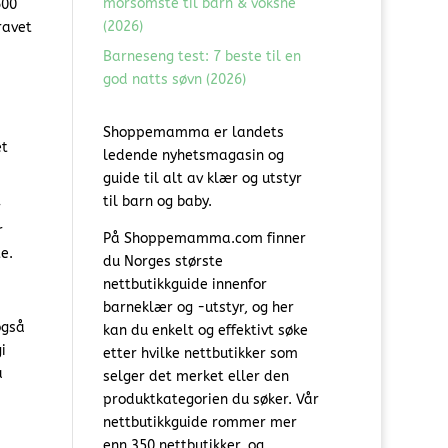
morsomste til barn & voksne
600
(2026)
ravet
Barneseng test: 7 beste til en
god natts søvn (2026)
Shoppemamma er landets
et
ledende nyhetsmagasin og
guide til alt av klær og utstyr
til barn og baby.
r
r
På Shoppemamma.com finner
e.
du Norges største
nettbutikkguide innenfor
barneklær og -utstyr, og her
også
kan du enkelt og effektivt søke
i
etter hvilke nettbutikker som
a
selger det merket eller den
produktkategorien du søker. Vår
nettbutikkguide rommer mer
enn 350 nettbutikker, og