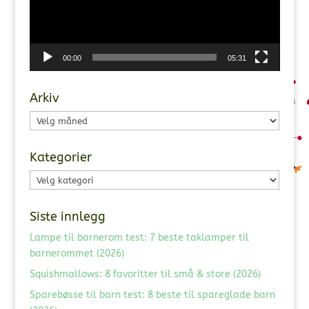
00:00
05:31
Arkiv
Arkiv
Kategorier
Kategorier
Siste innlegg
Lampe til barnerom test: 7 beste taklamper til
barnerommet (2026)
Squishmallows: 8 favoritter til små & store (2026)
Sparebøsse til barn test: 8 beste til spareglade barn