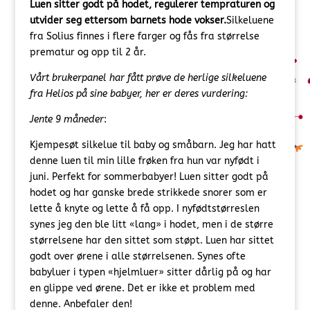
Luen sitter godt på hodet, regulerer tempraturen og
utvider seg ettersom barnets hode vokser.
Silkeluene
fra Solius finnes i flere farger og fås fra størrelse
prematur og opp til 2 år.
Vårt brukerpanel har fått prøve de herlige silkeluene
fra Helios på sine babyer, her er deres vurdering:
Jente 9 måneder
:
Kjempesøt silkelue til baby og småbarn. Jeg har hatt
denne luen til min lille frøken fra hun var nyfødt i
juni. Perfekt for sommerbabyer! Luen sitter godt på
hodet og har ganske brede strikkede snorer som er
lette å knyte og lette å få opp. I nyfødtstørreslen
synes jeg den ble litt «lang» i hodet, men i de større
størrelsene har den sittet som støpt. Luen har sittet
godt over ørene i alle størrelsenen. Synes ofte
babyluer i typen «hjelmluer» sitter dårlig på og har
en glippe ved ørene. Det er ikke et problem med
denne. Anbefaler den!