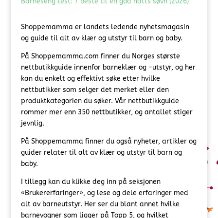
Barneseng test: 7 beste til en god natts søvn (2026)
Shoppemamma er landets ledende nyhetsmagasin
og guide til alt av klær og utstyr til barn og baby.
På Shoppemamma.com finner du Norges største
nettbutikkguide innenfor barneklær og -utstyr, og her
kan du enkelt og effektivt søke etter hvilke
nettbutikker som selger det merket eller den
produktkategorien du søker. Vår nettbutikkguide
rommer mer enn 350 nettbutikker, og antallet stiger
jevnlig.
På Shoppemamma finner du også nyheter, artikler og
guider relater til alt av klær og utstyr til barn og
baby.
I tillegg kan du klikke deg inn på seksjonen
«Brukererfaringer», og lese og dele erfaringer med
alt av barneutstyr. Her ser du blant annet hvilke
barnevogner som ligger på Topp 5, og hvilket