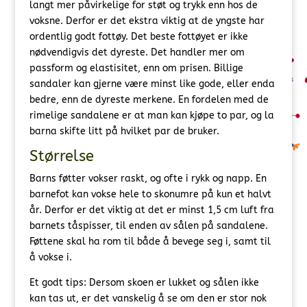
langt mer påvirkelige for støt og trykk enn hos de
voksne. Derfor er det ekstra viktig at de yngste har
ordentlig godt fottøy. Det beste fottøyet er ikke
nødvendigvis det dyreste. Det handler mer om
passform og elastisitet, enn om prisen. Billige
sandaler kan gjerne være minst like gode, eller enda
bedre, enn de dyreste merkene. En fordelen med de
rimelige sandalene er at man kan kjøpe to par, og la
barna skifte litt på hvilket par de bruker.
Størrelse
Barns føtter vokser raskt, og ofte i rykk og napp. En
barnefot kan vokse hele to skonumre på kun et halvt
år. Derfor er det viktig at det er minst 1,5 cm luft fra
barnets tåspisser, til enden av sålen på sandalene.
Føttene skal ha rom til både å bevege seg i, samt til
å vokse i.
Et godt tips: Dersom skoen er lukket og sålen ikke
kan tas ut, er det vanskelig å se om den er stor nok