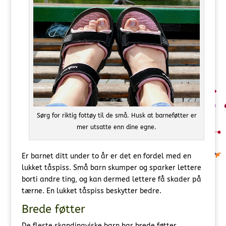
Sørg for riktig fottøy til de små. Husk at barneføtter er
mer utsatte enn dine egne.
Er barnet ditt under to år er det en fordel med en
lukket tåspiss. Små barn skumper og sparker lettere
borti andre ting, og kan dermed lettere få skader på
tærne. En lukket tåspiss beskytter bedre.
Brede føtter
De fleste skandinaviske barn har brede føtter.