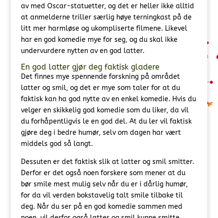
av med Oscar-statuetter, og det er heller ikke alltid
at anmelderne triller særlig høye terningkast på de
litt mer harmløse og ukompliserte filmene. Likevel
har en god komedie mye for seg, og du skal ikke
undervurdere nytten av en god latter.
En god latter gjør deg faktisk gladere
Det finnes mye spennende forskning på området
latter og smil, og det er mye som taler for at du
faktisk kan ha god nytte av en enkel komedie. Hvis du
velger en skikkelig god komedie som du liker, da vil
du forhåpentligvis le en god del. At du ler vil faktisk
gjøre deg i bedre humør, selv om dagen har vært
middels god så langt.
Dessuten er det faktisk slik at latter og smil smitter.
Derfor er det også noen forskere som mener at du
bør smile mest mulig selv når du er i dårlig humør,
for da vil verden bokstavelig talt smile tilbake til
deg. Når du ser på en god komedie sammen med
noen, vil derfor også latter og smil kunne smitte