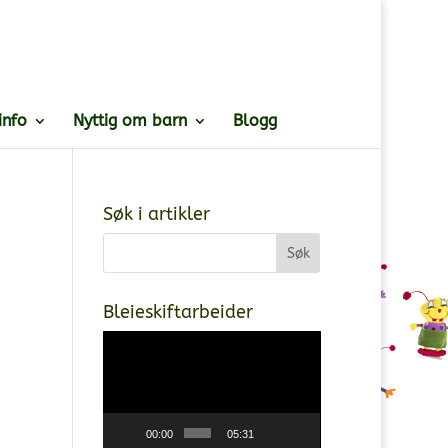
info
Nyttig om barn
Blogg
Søk i artikler
Bleieskiftarbeider
Videoavspiller
00:00
05:31