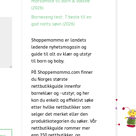
morsomste til barn & voksne
(2026)
Barneseng test: 7 beste til en
god natts søvn (2026)
Shoppemamma er landets
ledende nyhetsmagasin og
guide til alt av klær og utstyr
til barn og baby.
På Shoppemamma.com finner
du Norges største
nettbutikkguide innenfor
barneklær og -utstyr, og her
kan du enkelt og effektivt søke
etter hvilke nettbutikker som
selger det merket eller den
produktkategorien du søker. Vår
nettbutikkguide rommer mer
enn 350 nettbutikker, og