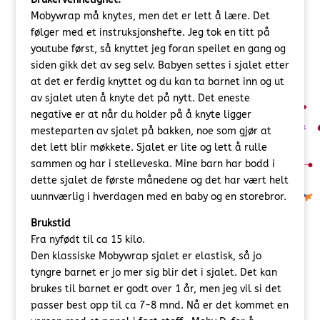
Mobywrap må knytes, men det er lett å lære. Det
følger med et instruksjonshefte. Jeg tok en titt på
youtube først, så knyttet jeg foran speilet en gang og
siden gikk det av seg selv. Babyen settes i sjalet etter
at det er ferdig knyttet og du kan ta barnet inn og ut
av sjalet uten å knyte det på nytt. Det eneste
negative er at når du holder på å knyte ligger
mesteparten av sjalet på bakken, noe som gjør at
det lett blir møkkete. Sjalet er lite og lett å rulle
sammen og har i stelleveska. Mine barn har bodd i
dette sjalet de første månedene og det har vært helt
uunnværlig i hverdagen med en baby og en storebror.
Brukstid
Fra nyfødt til ca 15 kilo.
Den klassiske Mobywrap sjalet er elastisk, så jo
tyngre barnet er jo mer sig blir det i sjalet. Det kan
brukes til barnet er godt over 1 år, men jeg vil si det
passer best opp til ca 7-8 mnd. Nå er det kommet en