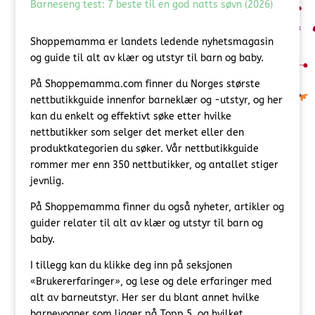
Barneseng test: 7 beste til en god natts søvn (2026)
Shoppemamma er landets ledende nyhetsmagasin
og guide til alt av klær og utstyr til barn og baby.
På Shoppemamma.com finner du Norges største
nettbutikkguide innenfor barneklær og -utstyr, og her
kan du enkelt og effektivt søke etter hvilke
nettbutikker som selger det merket eller den
produktkategorien du søker. Vår nettbutikkguide
rommer mer enn 350 nettbutikker, og antallet stiger
jevnlig.
På Shoppemamma finner du også nyheter, artikler og
guider relater til alt av klær og utstyr til barn og
baby.
I tillegg kan du klikke deg inn på seksjonen
«Brukererfaringer», og lese og dele erfaringer med
alt av barneutstyr. Her ser du blant annet hvilke
barnevogner som ligger på Topp 5, og hvilket