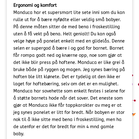
Ergonomi og komfort
Manduca har et supersmart lite sete inni som du kan
rulle ut for å bære nyfødte eller veldig små babyer.
På denne måten sitter de med bena i froskestilling
uten å få vekt på bena. Helt genialt! Du kan også
velge høye på panelet enkelt med en glidelås. Denne
selen er supergod å bære i og god for barnet. Barnet
får rompa godt ned og knærne opp, noe som gjør at
det ikke blir press på hoftene. Manduca er like grei å
bruke både på ryggen og magen. Jeg synes bæring på
hoften ble litt klønete. Det er tydelig at den ikke er
laget for hoftebæring, selv om det er en mulighet.
Manduca har sovehette som enkelt festes i selene for
å støtte barnets hode når det sover. Det eneste som
gjør at Manduca ikke får toppkarakter av meg er at
jeg synes panelet er litt for bredt. Når babyen er stor
nok til å ikke sitte med bena i froskestilling, men ha
de utenfor er det for bredt for min 4 mnd gamle
baby.