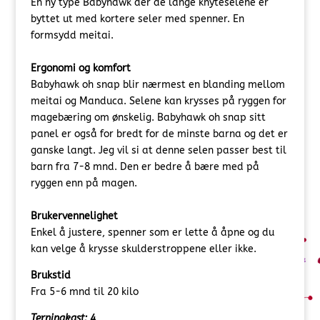
En ny type Babyhawk der de lange knyteselene er
byttet ut med kortere seler med spenner. En
formsydd meitai.
Ergonomi og komfort
Babyhawk oh snap blir nærmest en blanding mellom
meitai og Manduca. Selene kan krysses på ryggen for
magebæring om ønskelig. Babyhawk oh snap sitt
panel er også for bredt for de minste barna og det er
ganske langt. Jeg vil si at denne selen passer best til
barn fra 7-8 mnd. Den er bedre å bære med på
ryggen enn på magen.
Brukervennelighet
Enkel å justere, spenner som er lette å åpne og du
kan velge å krysse skulderstroppene eller ikke.
Brukstid
Fra 5-6 mnd til 20 kilo
Terningkast: 4