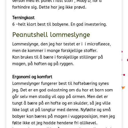
verson med et panel i fast stoff , Moby D, for å
forhindre sig. Dette har jeg ikke prøvd.
Terningkast
6 -helt klart best til babyene. En god investering.
Peanutshell lommeslynge
Lommeslynge, den jeg har testet er i i microfleece,
men de kommer i mange forskjellige stoffer.
Kan brukes til å bære i forskjellige stillinger på
magen, på hoften og på ryggen.
Ergonomi og komfort
Lommeslynger fungerer best til hoftebæring synes
jeg. Det er en god avlastning om du har et barn som
går selv men stadig vil opp på armen. Men det er
tungt å bære på en hofte og en skulder, så jeg ville
ikke lagt ut på langtur med denne. Nyfødte og små
babyer kan bæres på magen i vuggeposisjon, men jeg
følte ikke at jeg hadde hendene fri allikevel.