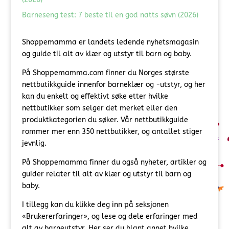
Barneseng test: 7 beste til en god natts søvn (2026)
Shoppemamma er landets ledende nyhetsmagasin
og guide til alt av klær og utstyr til barn og baby.
På Shoppemamma.com finner du Norges største
nettbutikkguide innenfor barneklær og -utstyr, og her
kan du enkelt og effektivt søke etter hvilke
nettbutikker som selger det merket eller den
produktkategorien du søker. Vår nettbutikkguide
rommer mer enn 350 nettbutikker, og antallet stiger
jevnlig.
På Shoppemamma finner du også nyheter, artikler og
guider relater til alt av klær og utstyr til barn og
baby.
I tillegg kan du klikke deg inn på seksjonen
«Brukererfaringer», og lese og dele erfaringer med
alt av barneutstyr. Her ser du blant annet hvilke